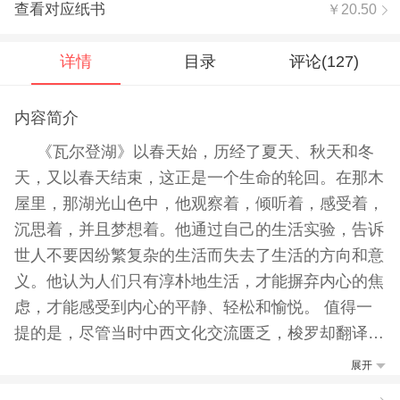
查看对应纸书
￥20.50
详情
目录
评论(
127
)
内容简介
《瓦尔登湖》以春天始，历经了夏天、秋天和冬
天，又以春天结束，这正是一个生命的轮回。在那木
屋里，那湖光山色中，他观察着，倾听着，感受着，
沉思着，并且梦想着。他通过自己的生活实验，告诉
世人不要因纷繁复杂的生活而失去了生活的方向和意
义。他认为人们只有淳朴地生活，才能摒弃内心的焦
虑，才能感受到内心的平静、轻松和愉悦。 值得一
提的是，尽管当时中西文化交流匮乏，梭罗却翻译阅
读了不少儒学著作，并将对儒家思想的理解融了自己
展开
的思想中，因此他的作品中也散发着中国古典文学特