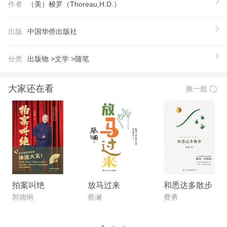
作者
（美）梭罗（Thoreau,H.D.）
有的气质。
【推荐语】
出版
中国华侨出版社
★这是一本宁静、恬淡、充满智慧的书，它会让你感
到心灵的纯净，精神的升华。 ★自然主义文学的典
分类
出版物 >
文学 >
随笔
范，畅销百年的心灵圣经，影响托尔斯泰、甘地和马
丁·路德·金的智慧书； ★生命中不容错过的文学名
大家还在看
换一批
著，教育部语文阅读； ★为生活，做减法；为思
想，做加法。这本书清新、健康、引人向上，语言生
动，意境深邃，闪现智慧的光辉，它会让你感到心灵
的纯净，精神的升华。 ★美国自然文学的典范，当
代的散文经典。 ★感动了全世界亿万读者的名著经
典，读完它，你会获得内心的宁静。 ★《瓦尔登
湖》是一部真正伟大的作品，它能够直通你的心灵，
拍案叫绝
放马过来
和悉达多散步
沁你的骨髓，融到你的整个品性和人格，甚至成为你
郭德纲
蔡澜
费勇
生命的一部分。
【作者】