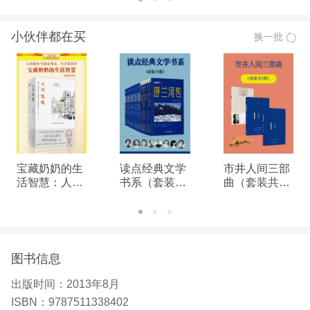
亨利·戴维·梭罗(1817-1862)，19世纪中期美国有影
小伙伴都在买
换一批
响力的作家、哲学家，美国超验主义运动的代表人
物。梭罗对工业文明、喧嚣社会挤压人类、侵蚀人性
心怀忧虑，他认为人类只有过简单淳朴的生活，才能
享受到内心的轻松和愉悦。为此，他大自然行探索，
同时四处远游，以寻求生命之美和自然之光。他于18
45年春在老家康科德城的瓦尔德湖边建一座木屋，过
起自耕自食的生活，并在那里写下了举世名著《瓦尔
宝藏奶奶的生
读点经典文学
市井人间三部
湖》。书记录了作者隐居瓦尔登湖畔，与大自然水乳
活智慧：人间
书系（套装16
曲（套装共3
值得+与独处
册）
册）
交融，在田园生活中感知自然、重塑自我的奇异历
相安，与万事
程，它与《圣经》等作品同时被称为“塑造读者人生
言和（全2
册）
的经典”。
图书信息
出版时间：
2013年8月
ISBN：
9787511338402