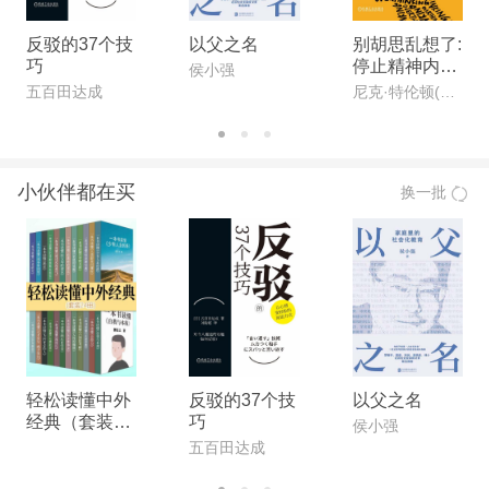
反驳的37个技
以父之名
别胡思乱想了:
巧
停止精神内耗
侯小强
的23个方法
五百田达成
尼克·特伦顿(Nick Trenton)
小伙伴都在买
换一批
轻松读懂中外
反驳的37个技
以父之名
经典（套装24
巧
侯小强
册）
五百田达成