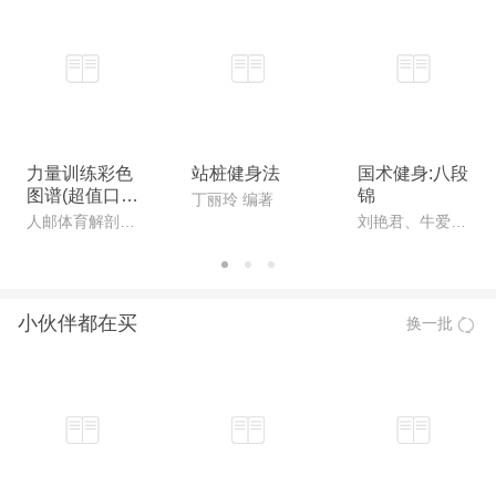
力量训练彩色
站桩健身法
国术健身:八段
图谱(超值口袋
锦
丁丽玲 编著
版)
人邮体育解剖图谱编写组 编著
刘艳君、牛爱军 编著
小伙伴都在买
换一批