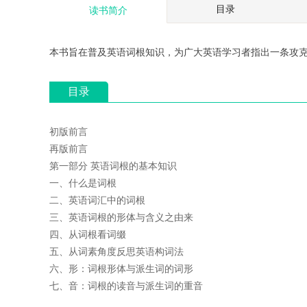
目录
读书简介
日本名婦伝完全版: 大楠
谷崎潤一郎 ザベ
公夫人、細川ガラシヤ夫
人の愛、秘密、
￥8.09
￥8.09
人、小野寺十内の妻、静
讃、刺青、春琴
御前、太閤夫人、谷干城
本书旨在普及英语词根知识，为广大英语学习者指出一条攻
夫人
目录
初版前言
再版前言
第一部分 英语词根的基本知识
一、什么是词根
二、英语词汇中的词根
三、英语词根的形体与含义之由来
四、从词根看词缀
五、从词素角度反思英语构词法
六、形：词根形体与派生词的词形
七、音：词根的读音与派生词的重音