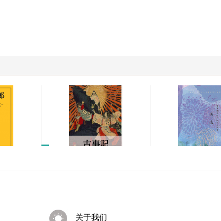
冥途
スト：痴
古事記: 校註版、現代語
陰翳礼
訳版
￥47.60
￥8.09
抄
关于我们