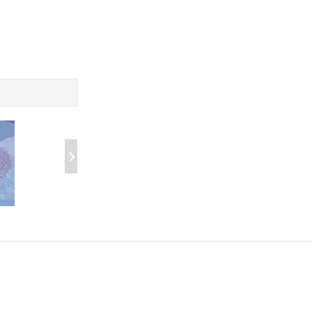
日本名婦伝完全版: 大楠
谷崎潤一郎 ザベ
公夫人、細川ガラシヤ夫
人の愛、秘密、
￥8.09
￥8.09
人、小野寺十内の妻、静
讃、刺青、春琴
御前、太閤夫人、谷干城
夫人