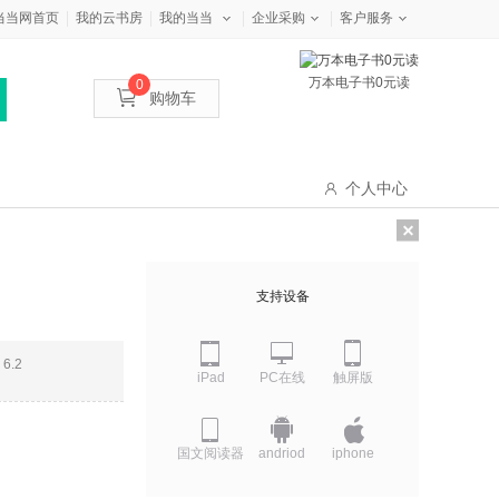
当当网首页
我的云书房
我的当当
企业采购
客户服务
万本电子书0元读
0
购物车
个人中心
支持设备
6.2
iPad
PC在线
触屏版
国文阅读器
andriod
iphone