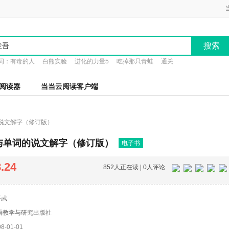
搜索
词：
有毒的人
白熊实验
进化的力量5
吃掉那只青蛙
通关
阅读器
当当云阅读客户端
说文解字（修订版）
与单词的说文解字（修订版）
电子书
8.24
852人正在读 |
0人评论
平武
语教学与研究出版社
-01-01