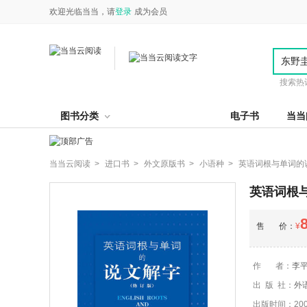
欢迎光临当当，请
登录
成为会员
搜索热
图书分类
电子书
当当
当当云阅读 >
进口书 >
外文原版书 >
小语种 >
英语词根与单词的
英语词根
售 价：
¥
作 者：
李
出 版 社：
外
出版时间：2008