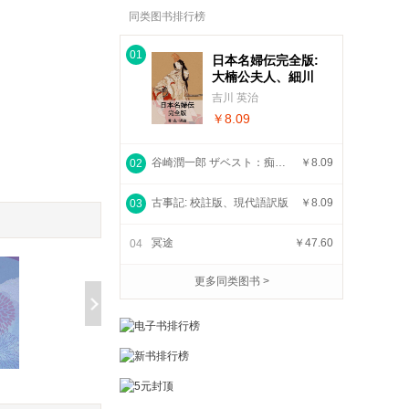
同类图书排行榜
01
日本名婦伝完全版:
大楠公夫人、細川
ガラシヤ夫人、小
吉川 英治
野寺十内の妻、静
￥8.09
御前、太閤夫人、
谷干城夫人
谷崎潤一郎 ザベスト：痴人の愛、秘密、陰翳礼讃、刺青、春琴抄
￥8.09
02
古事記: 校註版、現代語訳版
￥8.09
03
冥途
￥47.60
04
更多同类图书 >