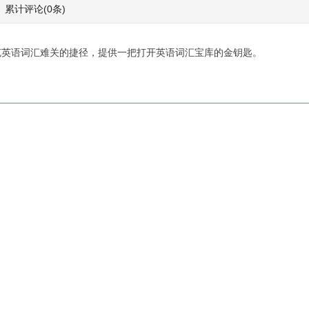
冥途
累计评论
(0条)
スト：痴
古事記: 校註版、現代語
陰翳礼
訳版
￥47.60
￥8.09
抄
克英语词汇难关的捷径，提供一把打开英语词汇宝库的金钥匙。