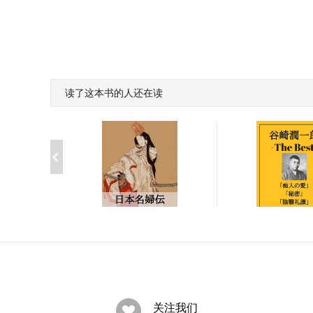
读了这本书的人还在读
日本名婦伝完全版: 大楠
谷崎潤一郎 ザベ
公夫人、細川ガラシヤ夫
人の愛、秘密、
￥8.09
￥8.09
人、小野寺十内の妻、静
讃、刺青、春琴
御前、太閤夫人、谷干城
夫人
关注我们