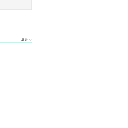
日本名婦伝完全版: 大楠
谷崎潤一郎 ザベ
公夫人、細川ガラシヤ夫
人の愛、秘密、
￥8.09
￥8.09
人、小野寺十内の妻、静
讃、刺青、春琴
御前、太閤夫人、谷干城
夫人
展开