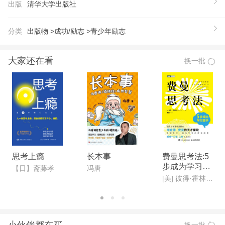
出版
清华大学出版社
阅读，用其中的方法提升自己的学习技能。
【推荐语】
分类
出版物 >
成功/励志 >
青少年励志
定位边界：重视个人能力和学习目标的自我定位实用
主义：涵盖高考理科科目的审题与解题技巧简洁清
大家还在看
换一批
晰：由浅深用实际题型说明方法和思路
【作者】
陈陆淼（杉水），现为清华大学机械工程专业博士
生。首都大学生采访记者，清华大学博士生铜牌讲
师，清华大学新闻网优秀学生记者，在校期间发表上
百篇人物和科技采访新闻稿，并获得清华大学奖学
金。
思考上瘾
长本事
费曼思考法:5
步成为学习高
【日】斋藤孝
冯唐
手
[美] 彼得·霍林斯(Peter Hollins) 著
小伙伴都在买
换一批