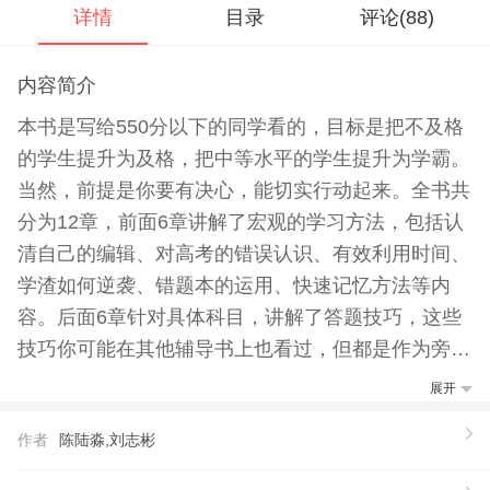
详情
目录
评论(
88
)
内容简介
本书是写给550分以下的同学看的，目标是把不及格
的学生提升为及格，把中等水平的学生提升为学霸。
当然，前提是你要有决心，能切实行动起来。全书共
分为12章，前面6章讲解了宏观的学习方法，包括认
清自己的编辑、对高考的错误认识、有效利用时间、
学渣如何逆袭、错题本的运用、快速记忆方法等内
容。后面6章针对具体科目，讲解了答题技巧，这些
技巧你可能在其他辅导书上也看过，但都是作为旁门
左道来讲，而本书旨在提高考试成绩，同时训练思维
展开
能力，相信能给你不一样的感觉。本书是作为提升高
作者
陈陆淼,刘志彬
中学生学习力的训练手册，不只是有望考上清华的学
生才可以看，其实可以作为所有中学生和家长朋友们