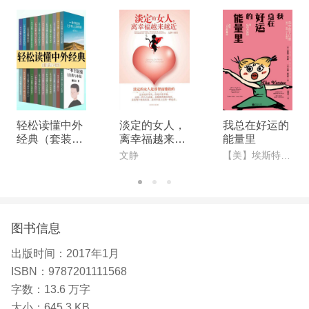
轻松读懂中外
淡定的女人，
我总在好运的
经典（套装24
离幸福越来越
能量里
册）
近
文静
【美】埃斯特·希克斯 【美】杰里·希克斯
图书信息
出版时间：
2017年1月
ISBN：
9787201111568
字数：
13.6 万字
大小：
645.3 KB