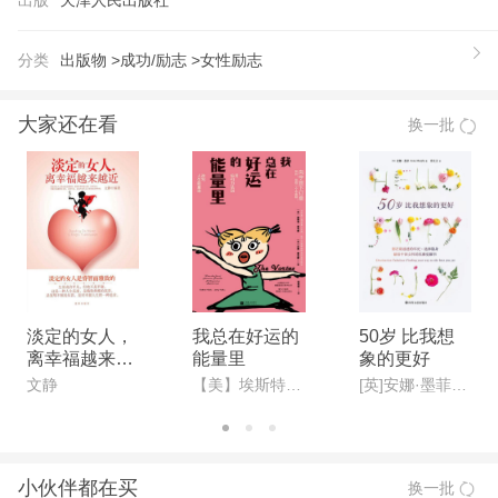
单而容易被忽视的小细节，创造一个全新而独特的
你。
分类
出版物 >
成功/励志 >
女性励志
【作者】
陈琅语：中国女性励志作家，女性文化深度探索与研
大家还在看
换一批
究者。长期关注女性发展和成长，文字以睿智、麻辣
著称，常一语破人情，又不乏温暖励志。以冷眼洞悉
世情，以慧心指迷津，极受女性读者追捧。出版了
《优雅女人的礼仪书》《聪明女人口才修炼课》《不
念过去，不畏将来》等作品。
淡定的女人，
我总在好运的
50岁 比我想
离幸福越来越
能量里
象的更好
近
文静
【美】埃斯特·希克斯 【美】杰里·希克斯
[英]安娜·墨菲(Anna Murphy)
小伙伴都在买
换一批