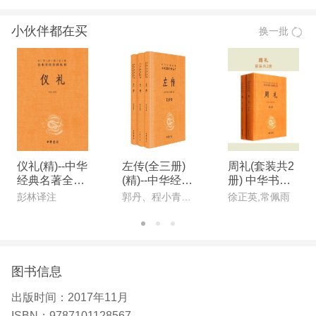
【推荐语】
小伙伴都在买
换一批
1. “中华经典名著全本全注全译”丛书为全本。所收书
目是经史子集中极为经典的著作，以精良版本为核校
底本，约请业内专家行注释和翻译。注释准确简明，
译文明白晓畅。 2. 采用纸面精装。全套书的装帧设
计雅正，精致大方。 3. 定价适合，方便广大读者收
藏。
仪礼(精)--中华
左传(全三册)
周礼(套装共2
经典名著全本
(精)--中华经典
册) 中华书局
全注全译丛书
名著全本全注
出品
彭林译注
郭丹、程小青、李彬源译注
徐正英,常佩雨
中华书局出品
全译丛书 中华
书局出品
图书信息
出版时间：
2017年11月
ISBN：
9787101128567