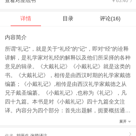
查看对应纸书
￥63.40
详情
目录
评论(
16
)
内容简介
所谓“礼记”，就是关于“礼经”的“记”，即对“经”的诠释
讲解，是礼学家对礼经的解释以及他们所采择的各种
意见的辑录。《大戴礼记》《小戴礼记》就是这类的
书。《大戴礼记》，相传是由西汉时期的礼学家戴德
编纂；《小戴礼记》,相传是由西汉礼学家戴德之从
兄子戴圣编纂。《小戴礼记》,也称为《礼记》，凡
四十九篇。本书是对《小戴礼记》四十九篇全文注
译。内容分为四个部分：首先出题解，扼要概括通篇
内容旨意。其次出正文，正文的分节参考了北大标本
展开
《十三经注疏·礼记正义》及各家译注本的分节，文
作者
胡平生,张萌译注