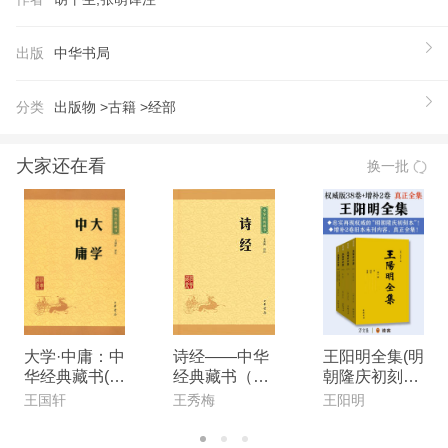
字也参考各种版本行了勘校,有调整者在注释中加以
说明。再次出注释,注释兼及章句训诂与名物制度介
出版
中华书局
绍，在引述各家说法时，为求简明，常见的郑玄注、
孔颖达疏,简称“郑注”“孔疏”，其他注家或相关著作则
分类
出版物 >
古籍 >
经部
引作者与书名,如朱彬《礼记训纂》、孙希旦《礼记
集解》、陈澔《礼记集说》，或径直引作朱彬说、孙
大家还在看
换一批
希旦说等。*后出译文，译文以直译为主，原文太过
精练无法直译表达时，兼用意译。 《仪礼》及其他
古礼经，是研究古代礼制的重要文献，由于经文内容
多是礼节仪式，即使熟读经文，了解了礼节程序，但
对于各种仪节背后前言的用意，却仍然难以知晓，
而«礼记»就保存了部分阐释礼经意涵的篇章，虽不全
面，但正可指引后人阅读礼经的思考方向，补足了上
大学·中庸：中
诗经——中华
王阳明全集(明
华经典藏书(升
经典藏书（升
朝隆庆初刻
述的缺憾。研读《礼记》，不只让我们了解古代儒家
级版) 中华书
级版）(中华大
本，增补后真
王国轩
王秀梅
王阳明
的思想，更可鉴古知今，为现代人提供安身立命的处
局出品
字经典) 中华
正大全集)
世之道。
书局出品