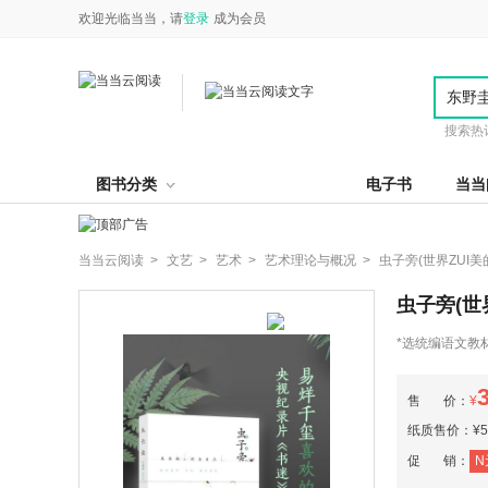
欢迎光临当当，请
登录
成为会员
搜索热
图书分类
电子书
当当
当当云阅读 >
文艺 >
艺术 >
艺术理论与概况 >
虫子旁(世界ZUI
虫子旁(世
*选统编语文教
小课堂，多元呈
腻描摹虫子的万
售 价：
¥
喜。
纸质售价：¥56
促 销：
N