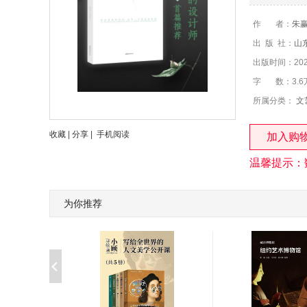
作 者：
朱
出 版 社：
山
出版时间：2020
字 数：3.6
所属分类：
文
收藏
|
分享
|
手机阅读
加入购
温馨提示：
为你推荐