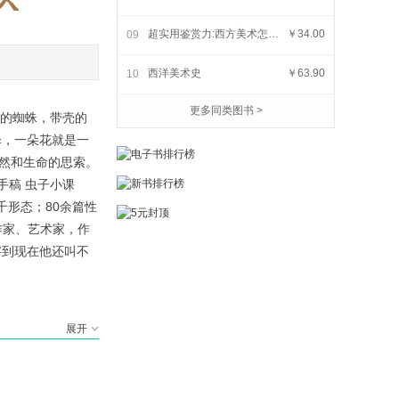
超实用鉴赏力:西方美术怎么看
￥34.00
09
课
极简欧洲美术史
西洋美术史
￥63.90
10
因为艺术,所以法
￥31.37
更多同类图书 >
￥67.80
网的蜘蛛，带壳的
伞，一朵花就是一
自然和生命的思索。
察手稿 虫子小课
千形态；80余篇性
、作家、艺术家，作
字到现在他还叫不
展开