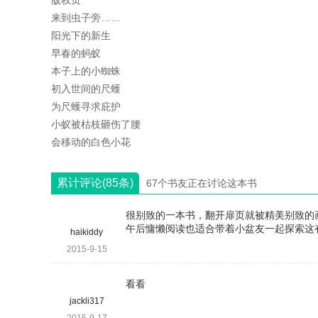
版权页
来到虫子旁……
阳光下的新生
早春的蚂蚁
本子上的小蜘蛛
初入世间的尺蠖
为尺蠖寻求庇护
小蚁被枯枝砸伤了腰
会移动的白色小花
累计评论(85条)
67个书友正在讨论这本书
很别致的一本书，翻开扉页就被精美别致的
午后慵懒阅读也适合带着小盆友一起探索这
haikiddy
2015-9-15
看看
jackli317