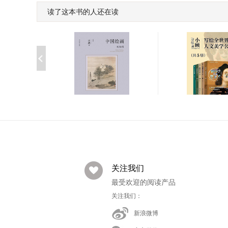
读了这本书的人还在读
中国绘画:元至清
藏地密码1：一部
藏的百科全书
￥168.00
￥12.99
小顾聊绘画:写给
中国绘画:元至清
人文美学公开课(共
￥374.99
￥168.00
关注我们
最受欢迎的阅读产品
关注我们：
新浪微博