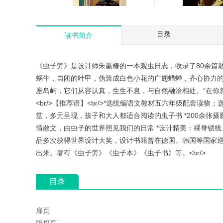
小顾聊绘画:写给全世界的
纽约艺术博物馆
目录
读书简介
人文美学公开课(共5册)
￥374.99
￥59.00
《虫子旁》是设计师朱赢椿的一本观虫日志，收录了80余篇
蜗牛，自闭的叶甲，伪装成白色小花的广翅蜡蝉，齐心协力
座岛屿，它们从容认真，生生不息，与自然融洽相处。“在你
<br/>【推荐语】<br/>*选统编语文教材五六年级配套读物
堂，多元呈现，孩子和大人都适合阅读的虫子书 *200余张
情散文，由虫子的世界照见我们的日常 *设计精美：裸脊锁线、1
品多次获得世界设计大奖，设计书籍曾在德国、韩国等国家
出来。著有《虫子旁》《虫子本》《虫子书》等。<br/>
目录
扉页