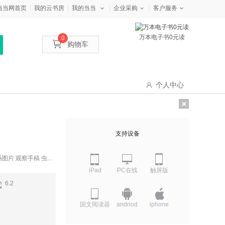
当当网首页
我的云书房
我的当当
企业采购
客户服务
万本电子书0元读
0
购物车
个人中心
支持设备
图片 观察手稿 虫子
70余幅生动手绘，细
iPad
PC在线
触屏版
0度平摊，细节有惊
6.2
国文阅读器
andriod
iphone