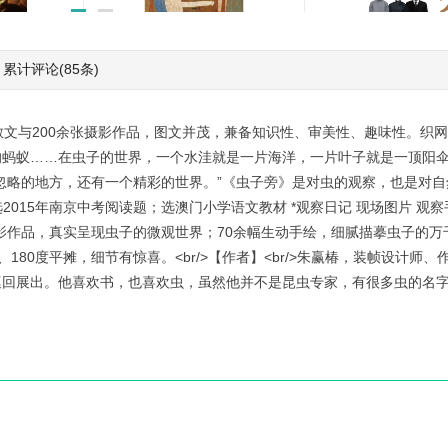
历史的落寞与繁华:传世名
西南联大艺术通识
累计评论
(85条)
画背后的中国艺术史
￥15.99
￥19.99
散文与200余张摄影作品，图文并茂，兼备知识性、审美性、趣味性。织
的蚂蚁……在虫子的世界，一个水洼就是一片海洋，一片叶子就是一顶阳
忽略的地方，还有一个精彩的世界。”《虫子旁》是对虫的观察，也是对
；选2015年南京中考阅读题；选澳门小学语文教材 *观察日记 现场图片 观
摄影作品，真实呈现虫子的微观世界；70余幅生动手绘，细腻描摹虫子的万
80度平摊，细节有惊喜。<br/>【作者】<br/>朱赢椿，装帧设计师
巡回展出。他喜欢书，也喜欢虫，虽然他并不是昆虫专家，有很多虫的名