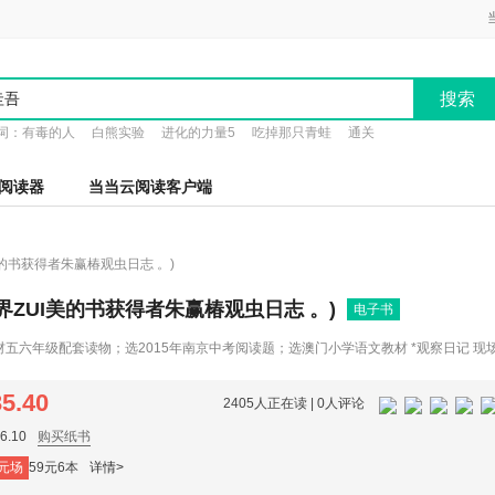
搜索
词：
有毒的人
白熊实验
进化的力量5
吃掉那只青蛙
通关
阅读器
当当云阅读客户端
美的书获得者朱赢椿观虫日志 。)
界ZUI美的书获得者朱赢椿观虫日志 。)
电子书
材五六年级配套读物；选2015年南京中考阅读题；选澳门小学语文教材 *观察日记 现场
现，孩子和大人都适合阅读的虫子书 *200余张摄影作品，真实呈现虫子的微观世界；
千形态；80余篇性情散文，由虫子的世界照见我们的日常 *设计精美：裸脊锁线、18
35.40
2405人正在读 |
0人评论
.10
购买纸书
元场
59元6本
详情>