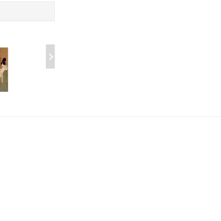
历史的落寞与繁华:传世名
巴黎艺术博物馆
画背后的中国艺术史
￥15.99
￥54.00
:传世名
西南联大艺术通
巴黎艺术博物馆
史
￥19.99
￥54.00