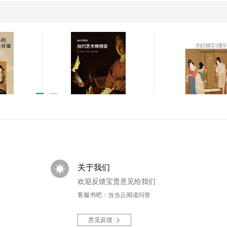
小顾聊绘画:写给全世界的
纽约艺术博物馆
关于西
人文美学公开课(共5册)
￥374.99
￥59.00
全世界的
历史的落寞与繁华
纽约艺术博物馆
5册)
画背后的中国艺术
￥15.99
￥59.00
关于我们
欢迎反馈宝贵意见给我们
客服书吧：当当云阅读问答
意见反馈