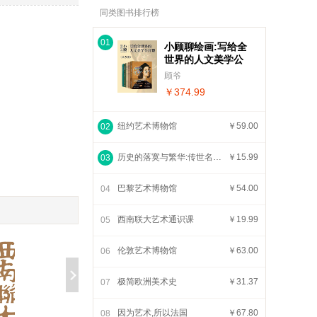
同类图书排行榜
01
小顾聊绘画:写给全
世界的人文美学公
开课(共5册)
顾爷
￥374.99
纽约艺术博物馆
￥59.00
02
历史的落寞与繁华:传世名画背后的中国艺术史
￥15.99
03
巴黎艺术博物馆
￥54.00
04
西南联大艺术通识课
￥19.99
05
伦敦艺术博物馆
￥63.00
06
极简欧洲美术史
￥31.37
07
因为艺术,所以法国
￥67.80
08