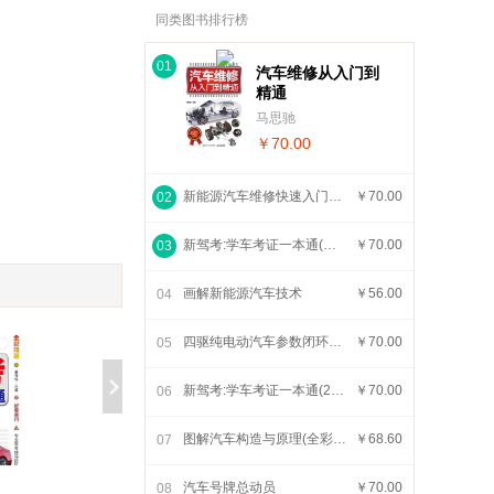
同类图书排行榜
01
汽车维修从入门到
精通
马思驰
￥70.00
新能源汽车维修快速入门一本通
￥70.00
02
新驾考:学车考证一本通(修订版)
￥70.00
03
画解新能源汽车技术
￥56.00
04
四驱纯电动汽车参数闭环优化与纵-垂综合控制
￥70.00
05
新驾考:学车考证一本通(2023版)
￥70.00
06
图解汽车构造与原理(全彩视频版)
￥68.60
07
汽车号牌总动员
￥70.00
08