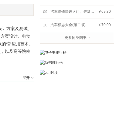
图解汽车构造与原理(全彩
汽车号牌总动员
本通
汽车维修快速入门、进阶与精通(含新能源汽车)(彩色图解+视频讲解)
￥69.30
09
视频版)
￥68.60
￥70.00
汽车标志大全(第二版)
￥70.00
10
设计方案及测试、
及方案设计、电动
更多同类图书 >
的*新应用技术。
员，以及高等院校
展开