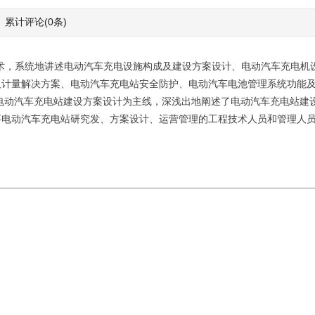
技术
四驱纯电动汽车参数闭环
累计评论
(0条)
新驾考:学车考证一
优化与纵-垂综合控制
(2023版)
￥70.00
￥70.00
术，系统地讲述电动汽车充电设施构成及建设方案设计、电动汽车充电机
及计量解决方案、电动汽车充电站安全防护、电动汽车电池管理系统功能
电动汽车充电站建设方案设计为主线，深浅出地阐述了电动汽车充电站建设
事电动汽车充电站研究发、方案设计、运营管理的工程技术人员和管理人