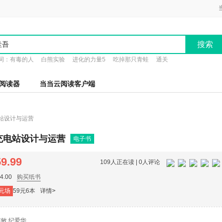
搜索
词：
有毒的人
白熊实验
进化的力量5
吃掉那只青蛙
通关
阅读器
当当云阅读客户端
站设计与运营
充电站设计与运营
电子书
59.99
109人正在读 |
0人评论
.00
购买纸书
元场
59元6本
详情>
敏,纪爱华