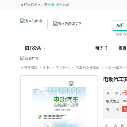
欢迎光临当当，请
登录
成为会员
搜索热
图书分类
电子书
当当
当当云阅读 >
科技 >
工业技术 >
汽车与交通运输 >
电动汽车充电
电动汽车
售 价：
¥
纸质售价：¥54
促 销：
N
作 者：
周志