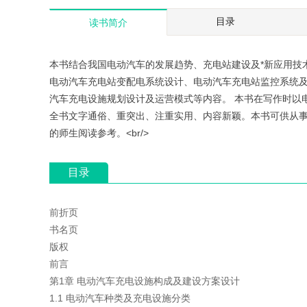
新驾考:学车考证一本通
画解新能源汽车
目录
版)
读书简介
(修订版)
￥70.00
￥56.00
本书结合我国电动汽车的发展趋势、充电站建设及*新应用技
电动汽车充电站变配电系统设计、电动汽车充电站监控系统
汽车充电设施规划设计及运营模式等内容。 本书在写作时以
全书文字通俗、重突出、注重实用、内容新颖。本书可供从
的师生阅读参考。<br/>
目录
前折页
书名页
版权
前言
第1章 电动汽车充电设施构成及建设方案设计
1.1 电动汽车种类及充电设施分类