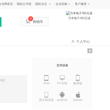
当当网首页
我的云书房
我的当当
企业采购
客户服务
万本电子书0元读
0
购物车
个人中心
支持设备
6.2
iPad
PC在线
触屏版
国文阅读器
andriod
iphone