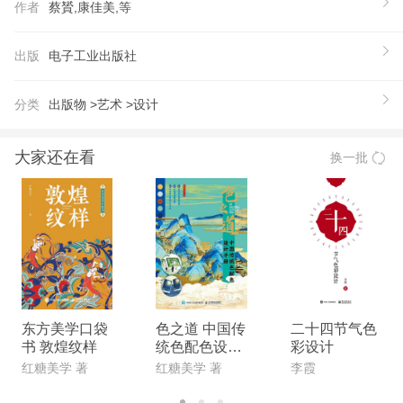
作者
蔡贇,康佳美,等
给读者在当前互联网行业里，用户体验设计师需要解
决的问题。业内23位大咖力荐
出版
电子工业出版社
【作者】
蔡贇 本科毕业于清华大学美术学院 英国中央圣马丁
分类
出版物 >
艺术 >
设计
学院硕士 曾任百度MUX 交互设计师 现任阿里巴巴体
验设计专家 康佳美 本科、研究生毕业于清华大学美
大家还在看
换一批
术学院工业设计系 曾实习于LG 电子中国设计中心、
Amazon中国Kindle 部 现任百度资深交互设计师 王
子娟 本科毕业于华南理工大学，信息显示专业 曾任
职于ETU design 曾任百度MUX 交互设计师 现任腾
讯高级交互设计师
东方美学口袋
色之道 中国传
二十四节气色
书 敦煌纹样
统色配色设计
彩设计
手册
红糖美学 著
红糖美学 著
李霞