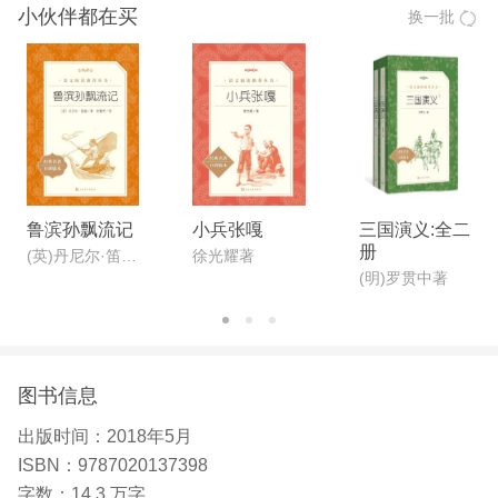
小伙伴都在买
换一批
鲁滨孙飘流记
小兵张嘎
三国演义:全二
册
(英)丹尼尔·笛福著 张蕾芳译
徐光耀著
(明)罗贯中著
图书信息
出版时间：
2018年5月
ISBN：
9787020137398
字数：
14.3 万字