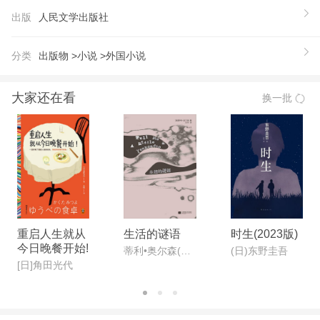
出版
人民文学出版社
分类
出版物 >
小说 >
外国小说
大家还在看
换一批
重启人生就从
生活的谜语
时生(2023版)
今日晚餐开始!
蒂利•奥尔森(Tillie Olsen)
(日)东野圭吾
[日]角田光代