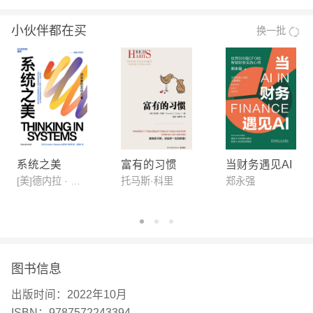
合理的规划和管理，我们才有可能从稀缺走向富足。
小伙伴都在买
换一批
【推荐语】
知名心理学家和经济学家强强联合，将科学的严谨和
人文的独到融为一体 哈佛大学终身教授、“麦克阿瑟
天才奖”获得者塞得希尔·穆来纳森和普林斯顿大学心
理学教授埃尔德·沙菲尔强强联合之作，继诺贝尔经
济学奖获得者丹尼尔·卡尼曼《思考，快与慢》之后
的又一部行为经济学重磅著作，《金融时报》年度十
系统之美
富有的习惯
当财务遇见AI
佳商业图书。 首度提出“带宽=认知能力 执行控制力”
[美]德内拉 · 梅多斯(Donella H· Meadows )
托马斯·科里
郑永强
概念等式，为摆脱稀缺提供了有力支撑 两位作者应
用了大量实验室研究和现实调查，他们发现：从商
场、火车站，到印度金奈的蔬菜市场，从公司白领、
机构成员到拾荒者，所有处在稀缺状态中的人们，其
图书信息
大脑都会被稀缺心态俘获，过于专注于“管窥之见”，
出版时间：
2022年10月
变得更加笨和冲动，亦即其认知能力与执行控制力会
ISBN：
9787572243394