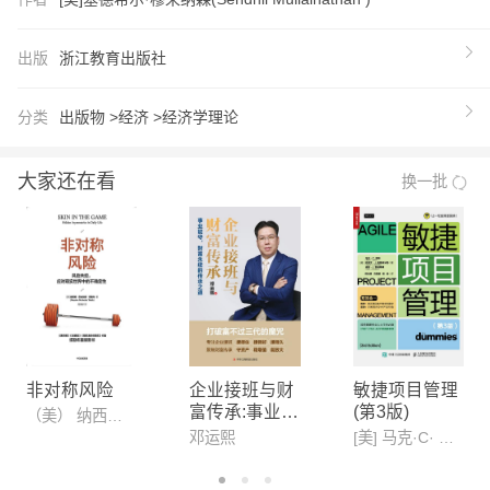
能力会受到很大限制，从而导致其习惯于应付匮乏的
行为模式。在长期性的资源（钱、时间）稀缺中，人
出版
浙江教育出版社
们已经形成了“管窥”之见，只能看到“管子”之中的事
物，虽然这有可能为我们带来“专注红利”（短期的富
分类
出版物 >
经济 >
经济学理论
裕或效率），但是从长远来看，这种“专心致志”反而
会让我们产生“权衡式思维”，不断增加我们的带宽负
大家还在看
换一批
担——当1元钱的价值在穷人与富人之间产生了巨大
差异时，当印度金奈的街头小贩们陷了无止境的借贷
压力时，当每个人都处在多任务处理的“杂耍”状态中
时……稀缺就会俘获我们的大脑，渐渐让我们失去认
知能力和执行控制力，变得更加愚笨和冲动。 《稀
缺》是《思考，快与慢》《噪声》作者丹尼尔·卡尼
曼蕞推崇的行为经济学著作，它旨在揭示稀缺心态的
非对称风险
企业接班与财
敏捷项目管理
富传承:事业能
(第3版)
各种复杂成因，并提出以“余闲”牵制稀缺的应对之
（美） 纳西姆·尼古拉斯·塔勒布
守,财富永续的
邓运熙
[美] 马克·C· 莱顿(Mark C· Layton)、[美]史蒂文·J· 奥斯特米勒(Steven J· Ostermiller)著
法。个人如何才能摆脱财务困境，组织如何才能重获
传承之道
时间，而社会又如何才能帮助穷人?只有对“带宽”行