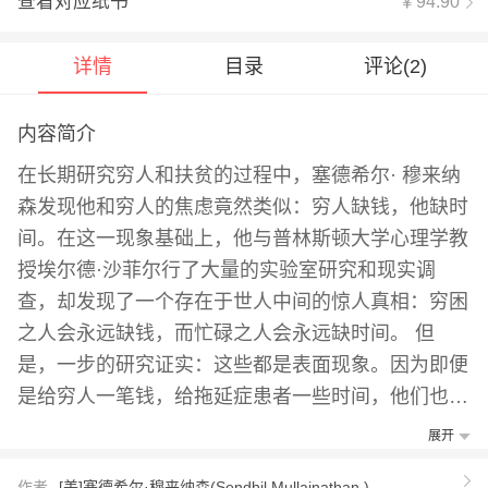
查看对应纸书
￥94.90
详情
目录
评论(
2
)
内容简介
在长期研究穷人和扶贫的过程中，塞德希尔· 穆来纳
森发现他和穷人的焦虑竟然类似：穷人缺钱，他缺时
间。在这一现象基础上，他与普林斯顿大学心理学教
授埃尔德·沙菲尔行了大量的实验室研究和现实调
查，却发现了一个存在于世人中间的惊人真相：穷困
之人会永远缺钱，而忙碌之人会永远缺时间。 但
是，一步的研究证实：这些都是表面现象。因为即便
是给穷人一笔钱，给拖延症患者一些时间，他们也无
法变得富足和有效率。为什么稀缺心态会让我们无法
展开
摆脱稀缺?因为处于稀缺中的人，其心智容量和认知
作者
[美]塞德希尔·穆来纳森(Sendhil Mullainathan )