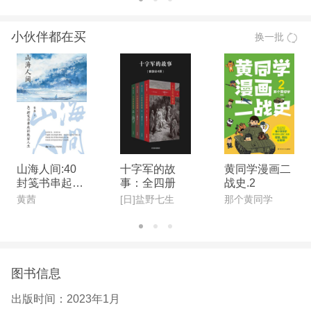
陈垣、陈寅恪、钱穆并称“史学四大家”。曾在多所
小伙伴都在买
换一批
大、中学校任教，并任中华书局、商务印书馆编辑。
吕思勉是我国现代史学界一位在通史、断代史和专史
等诸多领域里都做出重大贡献的历史学家。代表作品
有《吕著中国通史》《先秦史》《三国史话》《中国
民族史》《理学纲要》等。
山海人间:40
十字军的故
黄同学漫画二
封笺书串起的
事：全四册
战史.2
跌宕人生
黄茜
[日]盐野七生
那个黄同学
图书信息
出版时间：
2023年1月