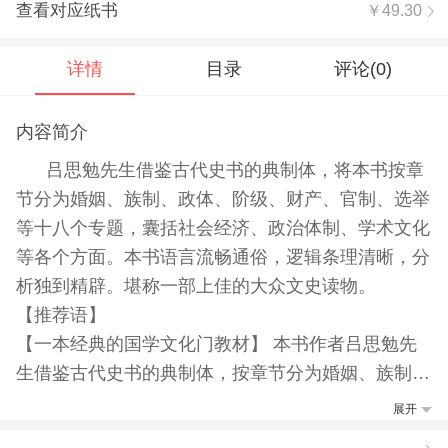
查看对应纸书
￥49.30
详情
目录
评论(
0
)
内容简介
吕思勉先生借鉴古代史书的典制体，将本书按章
节分为婚姻、族制、政体、阶级、财产、官制、选举
等十八个专题，囊括社会经济、政治体制、学术文化
等各个方面。本书语言流畅通俗，逻辑条理清晰，分
析独到精辟。堪称一部上佳的大众文史读物。
【推荐语】
【一本经典的国学文化门教材】 本书作者吕思勉先
生借鉴古代史书的典制体，按章节分为婚姻、族制、
政体、阶级、财产、官制、选举等多个专题，囊括了
展开
社会经济、政治体制、学术文化等各方面。使得广大