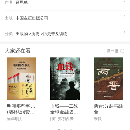
作者
吕思勉
普通读者一册在手，便能愉快掌握中国文化知识，是
学习国学的绝佳门教材。 【饱受好评、影响极广的
出版
中国友谊出版公司
大师佳作】 本书甫一面世便备受好评，民国以来屡
次重印再版达二百余次。使用面极广、影响力极大，
分类
出版物 >
历史 >
历史普及读物
堪称一部经典权威的国学文化课本。全书文风流畅通
俗，逻辑条理清晰，分析独到精辟。以今天的标准也
大家还在看
换一批
是一部上佳的大众文史读物。读者不但能从书中汲取
知识养分，更能领略到大师风范。 【成就斐然的史
学泰斗】 本书作者吕思勉先生与陈寅恪、陈垣、钱
穆并称为“现代史学四大家”。钱穆喜欢听他的课、撰
写《国史大纲》时屡次向吕思勉请教，易中天《品三
国》37处援引他的观。吕思勉作为在现代史学界诸多
领域里做出重大贡献的名家，他的精彩作品自然不容
明朝那些事儿
血钱——二战
两晋:分裂与融
(增补版)(套装
全球金融战纪
合
错过。
共9册)
实
当年明月
[美] 弗朗西斯·贝拉米
朱良
【作者】
吕思勉(1884—1957)，字诚之，江苏常州人，与