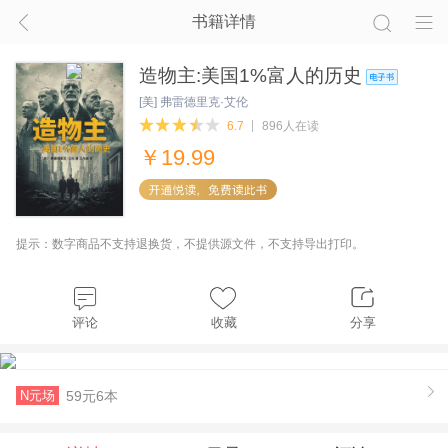
书籍详情
造物主:美国1%富人的历史
[美] 弗雷德里克·艾伦
6.7
896人在读
￥
19.99
提示：数字商品不支持退换货，不提供源文件，不支持导出打印。
评论
收藏
分享
N元场
59元6本