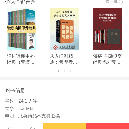
小伙伴都在买
换一批
继续受贫富不均和兴衰循环的影响，而了解导致这场
经济灾难的政策、做法以及它所涉及到的人，无疑能
给我们一些启示。简而言之，这本书讲述了一群银行
家、企业巨头、投机者和恶棍的故事，讲述了他们如
何操控国家于手中的故事，同时，它也是一个令人震
惊的关于剥削的故事。而悲剧的是，历史总会重演。
轻松读懂中外
从入门到精
湛庐·金融投资
经典（套装24
通：管理者实
经典系列套装
册）
战三部曲
（12册）
图书信息
字数：
24.1 万字
大小：
1.2 MB
声明：
此类商品不支持退换