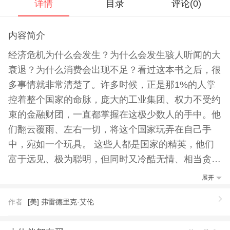
详情
目录
评论(
0
)
内容简介
经济危机为什么会发生？为什么会发生骇人听闻的大
衰退？为什么消费会出现不足？看过这本书之后，很
多事情就非常清楚了。许多时候，正是那1%的人掌
控着整个国家的命脉，庞大的工业集团、权力不受约
束的金融财团，一直都掌握在这极少数人的手中。他
们翻云覆雨、左右一切，将这个国家玩弄在自己手
中，宛如一个玩具。 这些人都是国家的精英，他们
富于远见、极为聪明，但同时又冷酷无情、相当贪
婪，他们就是一群自命不凡的“造物主”，认为自己能
展开
创造一切、左右一切、掌控一切。但*终，他们把这
作者
[美] 弗雷德里克·艾伦
个玩具彻底给玩坏了——一场史无前例的经济大崩溃
和经济大衰退迎面扑来。 毫无疑问，现代社会依然