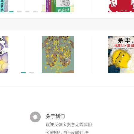
4册）
赵树理精品文集（套装4
蛙
册）
￥115.96
￥49.00
我胆小如鼠
织火焰的手
￥49.90
￥29.88
关于我们
欢迎反馈宝贵意见给我们
客服书吧：当当云阅读问答