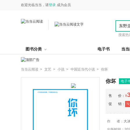
欢迎光临当当，请
登录
成为会员
搜索热
图书分类
电子书
当当
当当云阅读 >
文艺 >
小说 >
中国近当代小说 >
你坏
你坏
电子
售 价：
¥
促 销：
N
作 者：
大
出版时间：2025