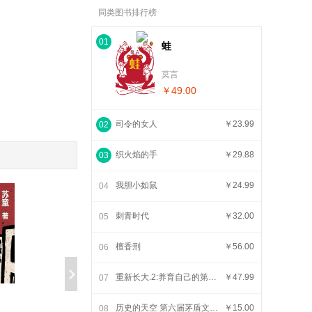
同类图书排行榜
01
蛙
莫言
￥49.00
司令的女人
￥23.99
02
织火焰的手
￥29.88
03
我胆小如鼠
￥24.99
04
刺青时代
￥32.00
05
檀香刑
￥56.00
06
重新长大.2:养育自己的第2次机会
￥47.99
07
重新长大.2:养
历史的天空 第六届茅盾文学奖获奖作品
￥15.00
08
檀香刑