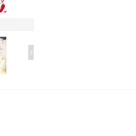
司令的女人
织火焰的手
￥23.99
￥29.88
刺青时代
檀香刑
￥32.00
￥56.00