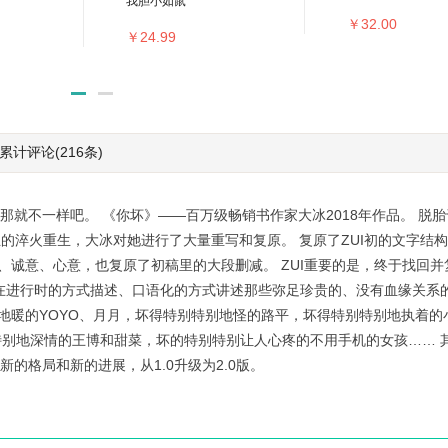
我胆小如鼠
￥32.00
￥24.99
累计评论
(216条)
那就不一样吧。 《你坏》——百万级畅销书作家大冰2018年作品。 脱胎于
正的淬火重生，大冰对她进行了大量重写和复原。 复原了ZUI初的文字结
、诚意、心意，也复原了初稿里的大段删减。 ZUI重要的是，终于找回
在进行时的方式描述、口语化的方式讲述那些弥足珍贵的、没有血缘关系的
别地暖的YOYO、月月，坏得特别特别地怪的路平，坏得特别特别地执着的
别地深情的王博和甜菜，坏的特别特别让人心疼的不用手机的女孩…… 
新的格局和新的进展，从1.0升级为2.0版。