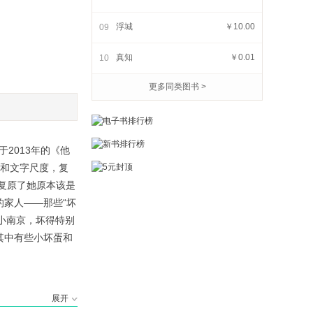
2次机会
￥47.99
￥56.00
浮城
￥10.00
09
真知
￥0.01
10
更多同类图书 >
2013年的《他
构和文字尺度，复
并复原了她原本该是
家人——那些“坏
小南京，坏得特别
其中有些小坏蛋和
展开