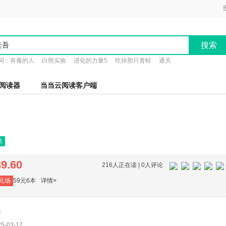
搜索
词：
有毒的人
白熊实验
进化的力量5
吃掉那只青蛙
通关
阅读器
当当云阅读客户端
书
39.60
216人正在读 |
0人评论
元场
59元6本
详情>
冰
-03-17