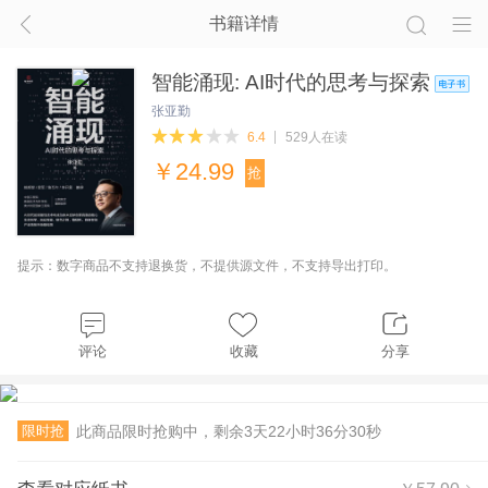
书籍详情
智能涌现: AI时代的思考与探索
张亚勤
6.4
529人在读
￥
24.99
抢
提示：数字商品不支持退换货，不提供源文件，不支持导出打印。
评论
收藏
分享
限时抢
此商品限时抢购中，剩余
3
天
22
小时
36
分
30
秒