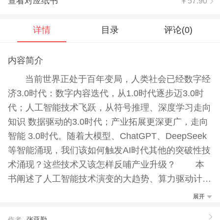
查看对应纸书
￥57.90
详情
目录
评论(
0
)
内容简介
当前世界正处于百年变局，人类社会已经数字经
济3.0时代：数字内容迭代，从1.0时代逐步迈3.0时
代；人工智能技术飞跃，从符号推理、深度学习走向
知识 数据驱动的3.0时代；产业拓展更深更广，走向
智能 3.0时代。随着大模型、ChatGPT、DeepSeek
等智能涌现，我们该如何触发AI时代其他的突破性技
术涌现？这些技术又该怎样反哺产业升级？ 本
书阐述了人工智能技术演变的大趋势、算力驱动计算
体系的突破，以及人工智能如何赋能生命科学、物联
展开
网、自动驾驶等。这些领域蕴含着巨大的商业空间和
作者
张亚勤