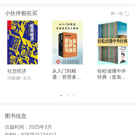
物智能相互融合的创新周期的精准判断，对大模型、
小伙伴都在买
换一批
Chatgpt、DeepSeek等核心智能技术与未来发展趋
势的前瞻思考。 4.未来是“人工智能 ”时代，前瞻解读
两会提出的“新技术新产品新场景大规模应用示范”，
详细探讨人工智能 生命科学、物联网、绿色计算、
具身智能、自动驾驶等产业结合落地路线图，以及AI
时代中国人工智能产业的哪些领域将拥有巨大商业空
间与成长机遇。 5.全景解读产学研各界在第四次工
社交经济
从入门到精
轻松读懂中外
业革命中的角色和责任，高校、科研机构与企业如何
通：管理者实
经典（套装24
玛丽娜• 戈尔比斯
战三部曲
册）
激发创新涌现，做出颠覆性的技术。AI时代，给莘莘
学子择业、创新的四建议。 6.投资、产业、科技、社
会、影视等领域大咖对话：张亚勤与朱云来、朱民、
李复、图灵奖得主约翰·汉尼斯、尤瓦尔·赫拉利、杨
图书信息
澜、郭帆等共同探讨AI如何赋能经济、社会与影视
出版时间：
2025年3月
等。
ISBN：
9787521774412