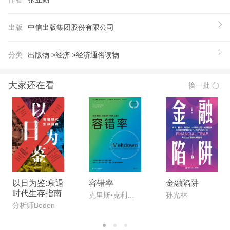
发展机遇，人工智能在探索过程中将发挥决定性和颠
覆性的作用，相关研发成果在实用化、普及化之后将
出版
中信出版集团股份有限公司
产生可观的社会效益。本书也系统分析了人工智能飞
速发展背后的问题和风险，以及国内外政府、企业、
分类
出版物 >
经济 >
经济通俗读物
科研界的应对措施等。 最后，本书展望了整个
行业未来的技术发展趋势和创新路径，中国在其中的
大家还在看
换一批
机遇和挑战，产学研各界在第四次工业革命中的角色
分工和承担的责任，AI时代的人才培养与全球科技交
流，等等。
【推荐语】
1.张亚勤是中国工程院院士、美国艺术与科学院院
士、澳大利亚国家工程院院士；曾任微软中国董事
长、百度总裁，后创立清华大学智能产业研究院并担
以日为鉴:衰退
容错率
金融陷阱
时代生存指南
任院长，本书是他的全新力作。 2.雷军、姚期智作
克里斯•克利尔菲尔德;安德拉什•蒂尔克斯
孙光林
分析师Boden
序，施瓦布、李复重磅推荐。 3.张亚勤在AI时代前沿
的思考和探索：对整个行业物理智能、数字智能、生