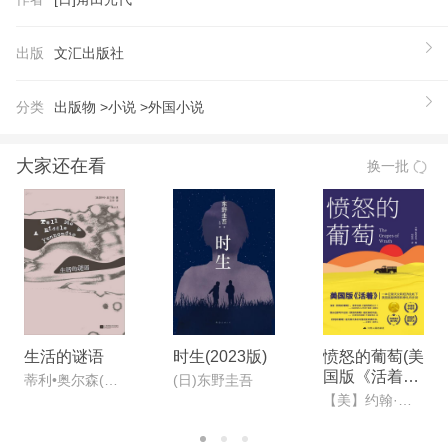
饭·焗烤力棒·她的便当·我的无敌妹妹· “一个人的快
乐”计划·欢迎来到烹饪界·餐桌的记忆
出版
文汇出版社
【推荐语】
◆ 现象畅销书《坡道上的家》作者角田光代短篇新
分类
出版物 >
小说 >
外国小说
作！ ◆ 作者角田光代斩获直木奖等10余项文坛重要
奖项 ◆ 一旦你决定重启人生，改变其实就已发生。
大家还在看
换一批
◆11组日式治愈小故事，一键重启人生；通过日常美
食，揭示普通人的生存哲学 ◆“你只管伸手去抓住想
要的东西就行了。总会有办法的。奇怪的是，有时就
算你觉得不行，也总能行。” ◆11幅精美插图，精装
双封，适合收藏 ◆翻本书，和主人公们一起重启人
生！ ◆ 外国文学读彩条，大师经典任你挑。（读客
外国文学彩条文库）
生活的谜语
时生(2023版)
愤怒的葡萄(美
国版《活着》,
【作者】
蒂利•奥尔森(Tillie Olsen)
(日)东野圭吾
一本记录天灾
【美】约翰·斯坦贝克著;胡仲持译
日本作家、翻译家。直木奖、川端康成文学奖、泉镜
和经济危机下
花文学奖等10余项日本文坛重要奖项获得者。 幼年
美国底层愤怒