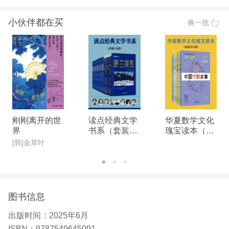
与挣扎的史诗)
角田因作文被老师夸赞，从而萌生成为作家的想
小伙伴都在买
换一批
法：“我太心了，好像推了一扇门”。她在就读早稻田
大学期间创作出首作《幸福的游戏》，并获得海燕新
人文学奖，由此文坛。随后35年间，创作出30余部
作品，其中多部被改编为热门影视剧，包括《第八日
的蝉》《坡道上的家》等。 角田目前和丈夫以及一
只美国短毛猫生活在一起。 译者简介： 自由译者，
现居日本。译有《距离月亮三公里》《熊的铺路石》
刚刚离开的世
读点经典文学
华夏数学文化
《河岸忘日抄》《雪沼》等多部作品。
界
书系（套装16
瑰宝读本（套
册）
装共6册）
[韩]金草叶
图书信息
出版时间：
2025年6月
ISBN：
9787549645091