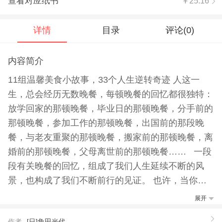
查看对应纸书
￥25.16
详情
目录
评论(
0
)
内容简介
11组温馨美食小故事，33个人生逆转奇迹 人这一
生，总会经历无数晚餐，每顿晚餐的回忆都很独特：
放学回家的那顿晚餐，毕业日的那顿晚餐，分手前的
那顿晚餐，参加工作的那顿晚餐，出国前的那段晚
餐，与老友重聚的那顿晚餐，搬家前的那顿晚餐，离
婚前的那顿晚餐，父母离世前的那顿晚餐…… 一段
段有关晚餐的回忆，组成了我们人生延续不断的风
景，也构成了我们不断前行的见证。 也许，当你吃
着今日晚餐之时，人生的逆转已在看不见的地方悄悄
展开
发生。 本书部分篇目一览 20岁的新年·爸爸饭、妈妈
作者
[日]角田光代