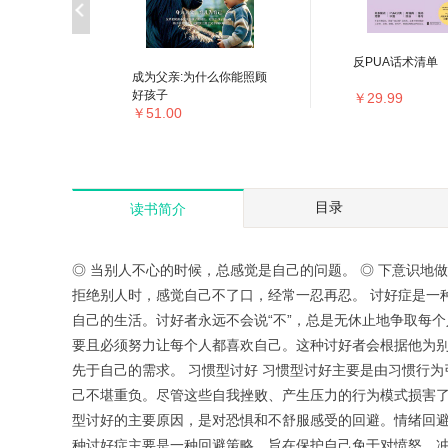
反PUA话术清单
明书
成为父亲:为什么你能照顾
好孩子
￥29.99
￥51.00
目录
读书简介
◎ 当别人不心的时候，总感觉是自己的问题。 ◎ 下意识地
拒绝别人时，感觉自己不了口，经常一忍再忍。 讨好症是一
自己的生活。讨好者永远不会说“不”，总是无休止地争取每
要且必须努力让每个人都喜欢自己。这种讨好者会根据他为
先于自己的需求。 习惯型讨好 习惯型讨好主要是由习惯行
己不堪重负。尽管这些自我挫败、产生压力的行为模式损害了
型讨好的主要原因，是对恐惧和不舒服感受的回避。情绪回
种讨好症主要是一种回避策略，旨在保护自己免于对愤怒、冲