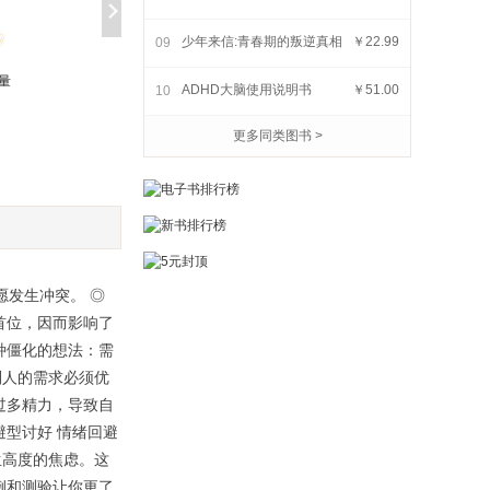
少年来信:青春期的叛逆真相
￥22.99
09
我别无所求,只想
量
多巴胺陷阱:我们为什么会
ADHD大脑使用说明书
￥51.00
10
透
输给本能
￥29.90
￥29.90
更多同类图书 >
愿发生冲突。 ◎
首位，因而影响了
种僵化的想法：需
别人的需求必须优
过多精力，导致自
型讨好 情绪回避
生高度的焦虑。这
例和测验让你更了