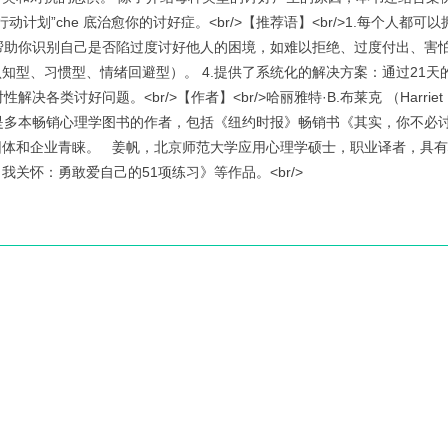
划”che 底治愈你的讨好症。<br/>【推荐语】<br/>1.每个人都可
帮助你识别自己是否陷过度讨好他人的困境，如难以拒绝、过度付出、害怕冲
知型、习惯型、情绪回避型）。 4.提供了系统化的解决方案：通过21天
好问题。<br/>【作者】<br/>哈丽雅特·B.布莱克 （Harriet B. B
是多本畅销心理学图书的作者，包括《纽约时报》畅销书《其实，你不必
团体和企业青睐。 姜帆，北京师范大学应用心理学硕士，职业译者，具
关怀：勇敢爱自己的51项练习》等作品。<br/>