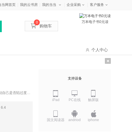
当当网首页
我的云书房
我的当当
企业采购
客户服务
万本电子书0元读
0
购物车
个人中心
支持设备
识别自己是否陷过度讨
的严重程度，并分类
iPad
PC在线
触屏版
惯。 5.涵盖职场、
6.4
国文阅读器
andriod
iphone