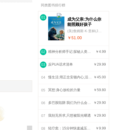
同类图书排行榜
01
成为父亲:为什么你
能照顾好孩子
(美)詹姆斯·K·里林(James K·Rilling)
￥51.00
精神分析师手记:探秘人类内心*不堪的世界
￥4.99
02
反PUA话术清单
￥29.99
03
慢生活:用正念安顿内心,活出生命的意义
￥45.00
04
冥想:身心放松的力量
￥59.80
05
多巴胺陷阱:我们为什么会输给本能
￥29.90
06
我别无所求,只想被阳光晒透
￥29.90
07
轻疗愈：15分钟快速减压、实现身心平衡
￥9.99
08