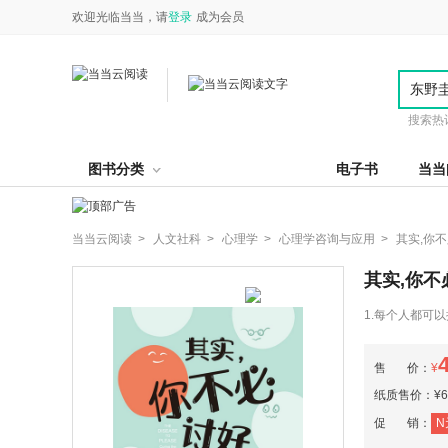
欢迎光临当当，请
登录
成为会员
搜索热
图书分类
电子书
当当
当当云阅读 >
人文社科 >
心理学 >
心理学咨询与应用 >
其实,你
其实,你不
1.每个人都可
好他人的困境，
（认知型、习惯
售 价：
¥
家庭、亲密关系
纸质售价：¥69
促 销：
N