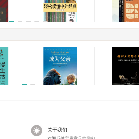
典系列套
轻松读懂中外经典（套装
从入门到精通：管
24册）
战三部曲
￥219.99
￥59.99
内心,
精神分析师手记:
成为父亲:为什么你能照顾
内心*不堪的世界
好孩子
￥29.99
￥51.00
关于我们
欢迎反馈宝贵意见给我们