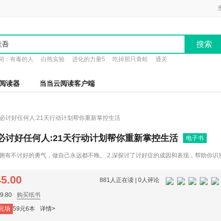
搜索
词：
有毒的人
白熊实验
进化的力量5
吃掉那只青蛙
通关
阅读器
当当云阅读客户端
不必讨好任何人:21天行动计划帮你重新掌控生活
必讨好任何人:21天行动计划帮你重新掌控生活
电子书
以拥有不讨好的勇气，做自己永远都不晚。 2.深探讨了讨好症的成因和表现，帮助你
如难以拒绝、过度付出、害怕冲突等。 3.书中提供了多套自测题，帮助你量化问题
型、情绪回避型）。 4.提供了系统化的解决方案：通过21天的具体练习，渐式破讨好习
45.00
881人正在读 |
0人评论
等不同情境，针对性解决各类讨好问题。
.80
购买纸书
元场
59元6本
详情>