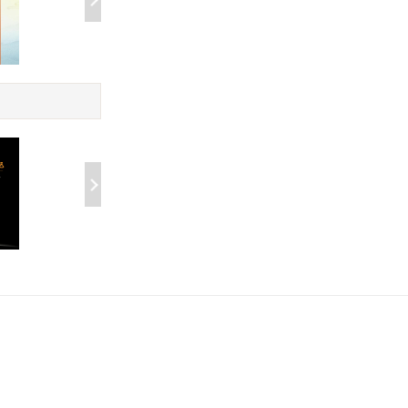
精神分析师手记:
理者实
成为父亲:为什么你能照顾
内心*不堪的世界
好孩子
￥29.99
￥51.00
反PUA话术清单
探秘人类
冥想:身心放松的
￥29.99
￥59.80