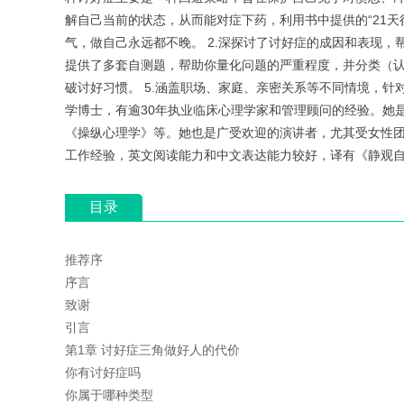
解自己当前的状态，从而能对症下药，利用书中提供的“21天行动计
气，做自己永远都不晚。 2.深探讨了讨好症的成因和表现，
提供了多套自测题，帮助你量化问题的严重程度，并分类（认
破讨好习惯。 5.涵盖职场、家庭、亲密关系等不同情境，针对性解决各类讨
学博士，有逾30年执业临床心理学家和管理顾问的经验。她
《操纵心理学》等。她也是广受欢迎的演讲者，尤其受女性
工作经验，英文阅读能力和中文表达能力较好，译有《静观自我
目录
推荐序
序言
致谢
引言
第1章 讨好症三角做好人的代价
你有讨好症吗
你属于哪种类型