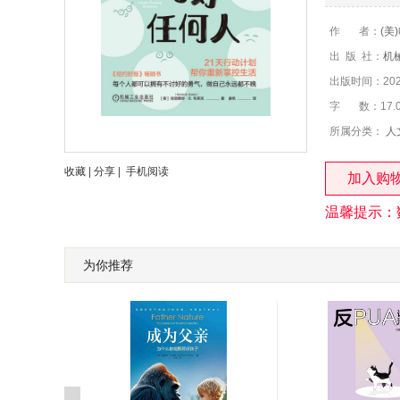
作 者：
(美)
出 版 社：
机
出版时间：2025
字 数：17.
所属分类：
人
收藏
|
分享
|
手机阅读
加入购
温馨提示：
为你推荐