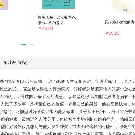
慢生活:用正念安顿内心,
冥想:身心放松的力
活出生命的意义
￥45.00
￥59.80
累计评论
(条)
做些可能让别人心的事情。 ◎ 当和别人意见相左时，宁愿委屈自己，也不
种强迫性的，甚至是成瘾性的行为模式。讨好者总是把其他人的需求放在
个人的认可，并试图让每个人都满意。 认知型讨好 认知型讨好者背后有一
别人做了多少事，来衡量自己的价值，界定自己的身份。他会坚持认为，
为引起的。习惯型讨好者会经常为他人做事，几乎从不说“不”，并且难免投
他的健康、最亲近的人际关系，但依然牢牢地控制着他的行为。 情绪回避
避型讨好者仅仅是想到与他人发生冲突，或者面临这样的可能性，都会产
突和对抗的恐惧。 除了介绍每种类型的讨好产生的原因，本书还结合案