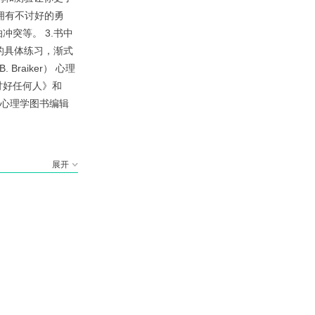
以拥有不讨好的勇
突等。 3.书中
的具体练习，渐式
raiker） 心理
讨好任何人》和
有心理学图书编辑
展开