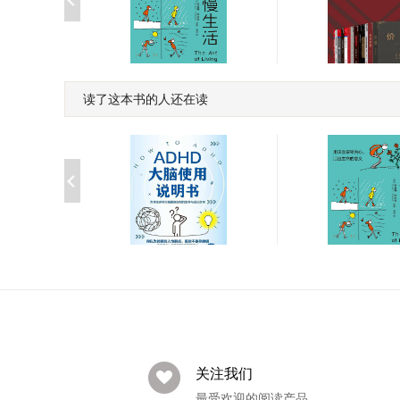
读了这本书的人还在读
慢生活:用正念安顿内心,
湛庐·金融投资经
活出生命的意义
装（12册）
￥45.00
￥855.99
慢生活:用正念安顿
ADHD大脑使用说明书
阳光晒
活出生命的意义
￥45.00
￥51.00
关注我们
最受欢迎的阅读产品