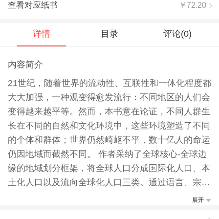
查看对应纸书
￥72.20
详情
目录
评论(
0
)
内容简介
21世纪，随着世界的流动性、互联性和一体化程度都
大大加强，一种观变得愈发流行：不同地区的人们会
变得越来越平等。然而，本书意在论证，不同人群生
长在不同的自然和文化环境中，这些环境塑造了不同
的个体和群体；世界仍然崎岖不平，数十亿人的命运
仍因地域而截然不同。 作者采纳了全球核心-全球边
缘的地域划分框架，将全球人口分成国际化人口、本
土化人口以及流向全球化人口三类。通过语言、宗
教、健康状况、两性权利、应对自然灾害的能力等方
展开
面的对比，本书说明了，地理位置在全球化时代仍然