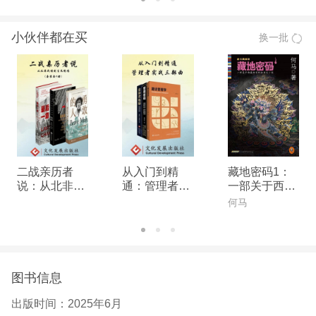
的地缘位置，如何导致此地海盗横行？比利时的南北
小伙伴都在买
换一批
两部分经济、语言、文化都大相径庭，为何它没有分
裂成两个国家？东京频频遭遇大地震，为何仍然成为
世界上最大的都市区之一？“日不落帝国”曾经的统治
给它的前殖民地留下了哪些遗产？本书通过35幅主题
地图，回顾和分析了语言、宗教、健康、自然灾害、
政策、性别等力量，给生活在不同国家和地区的人们
带来的截然不同的命运。 ★ 回归世界主义的宏大主
二战亲历者
从入门到精
藏地密码1：
题，展望人类在未来的合作前景，消除造成不平等的
说：从北非战
通：管理者实
一部关于西藏
场到生死绝唱
战三部曲
的百科全书
人为障碍 在可预见的将来，地震、火山喷发等自然
何马
（套装全3
灾害仍将造成生命和财产损失，然而，世界上也有许
册）
多差异完全是人为因素造成的。朝韩之间的非军事
区、以色列与巴勒斯坦之间的隔离墙、美墨之间的边
图书信息
境墙是国家权力制造不平等的有形壁垒，国家治理的
出版时间：
2025年6月
失能、两性权力的不平等、种族冲突、宗教冲突等更