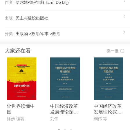
作者
哈尔姆•德•布莱(Harm De Blij)
极大地制约了人们的发展，影响了不同地区人们的命
运。最后，作者提出了一些意在弥合分歧、让世界变
出版
民主与建设出版社
得更平等的建议。
【推荐语】
分类
出版物 >
政治/军事 >
政治
★ 在21世纪已经过去1∕4的今天，重新审视地域差异
与人类千差万别的生活状态之间的重大关联 冷战结
大家还在看
换一批
束后，全球化加速发展，到了世纪之交时，全球化达
到了前所未有的高度。当时，有一种声音愈发流行：
世界是平的，技术和经济全球化将弥合地区之间的差
距，地理位置对人的束缚将越来越弱，每个人都有机
会摆脱命运的束缚。然而21世纪已经过去1∕4，技术
也在继续步，但人与人之间的差距反而越来越大，反
全球化的声音也不断高涨。问题出在哪？本书以这个
让世界读懂中
中国经济改革
中国经济改革
国
发展理论探索
发展理论探索
问题为主要导向，分析了地区差异是如何阻碍全球
第四卷 经济增
第六卷:经济改
徐步 编著
刘伟
刘伟 等
化、制造不平等的。 ★ 22幅世界地图 13幅地区地
长与宏观经济
革与发展问题
图，直观反映不同地区避无可避的命运差异 索马里
治理研究
研究