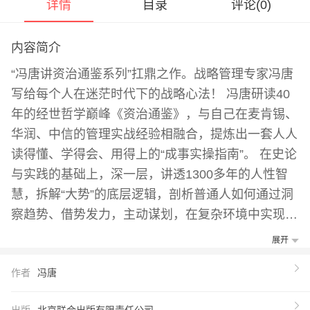
详情
目录
评论(
0
)
内容简介
“冯唐讲资治通鉴系列”扛鼎之作。战略管理专家冯唐
写给每个人在迷茫时代下的战略心法！ 冯唐研读40
年的经世哲学巅峰《资治通鉴》，与自己在麦肯锡、
华润、中信的管理实战经验相融合，提炼出一套人人
读得懂、学得会、用得上的“成事实操指南”。 在史论
与实践的基础上，深一层，讲透1300多年的人性智
慧，拆解“大势”的底层逻辑，剖析普通人如何通过洞
察趋势、借势发力，主动谋划，在复杂环境中实现跨
越式人生阶。 新书用《资治通鉴·汉纪》中精准决策
展开
的案例，以及冯唐成事学经典实战经验，论古今成事
作者
冯唐
之道，帮助大家识别无用之仗、不无准备之仗，从被
动适应转向主动掌握命运。顺势而为、借势而起、谋
出版
北京联合出版有限责任公司