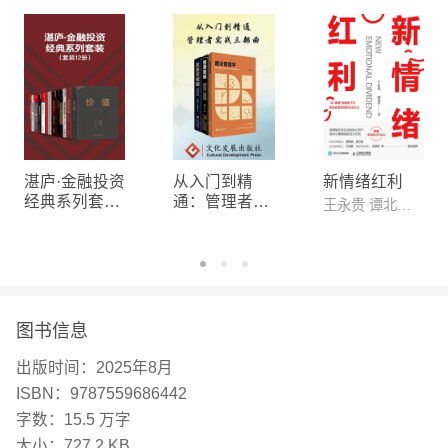
当代管理者的“管理战略书”，也是普通人洞悉人性，
看透人性规律的“行动指南”。冯唐帮你站在古人成事
智慧的基础上知人心、识机遇、谋胜局。 4、古人智
慧x成事学实战案例，深现代人谋局成事的方法论。
解析谋势经典策略，教你用弱关系撬动强资源，以小
搏大，不拼蛮力，先顺势、再借势、后谋势，用更聪
湛庐·金融投资
从入门到精
新情绪红利
明的方式实现跃升。 5、用老祖宗的经验，讲透此时
经典系列套装
通：管理者实
王永贵 谭北平 著
（12册）
战三部曲
当下普通人的突围破局之道。 破除认知陷阱，守护
好现有成果，不盲目扩张、不冒、不瞎折腾，学会识
别时代趋势、行业风口和自身优势的交汇，要战略笃
定、谋定而动，让努力事半功倍。 6、知名设计师匠
图书信息
心设计，精装典藏，随书附赠冯唐书法“万事通关锦
出版时间：
2025年8月
囊”，谋大势，赢终局！
ISBN：
9787559686442
【作者】
字数：
15.5 万字
冯唐 诗人、作家、战略管理专家 1971年生于北京 1
大小：
727.2 KB