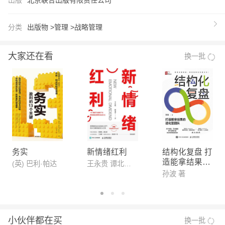
势而动。 写给所有想要跳出圈层思维、提升精准决
策能力、找到个人增长新曲线的人。在不确定的时
分类
出版物 >
管理 >
战略管理
代，不拼蛮力，只谋大势！
【推荐语】
大家还在看
换一批
1、战略管理专家冯唐写给每个人在迷茫时代下的战
略心法！ 在充满不确定的环境中，普通人如何找到
确定性，破局突围实现阶？冯唐帮你拆解“大势”的底
层逻辑，识别真正的机遇、不无准备之仗，从被动适
应转向主动掌握命运，帮自己抓到一手好牌！ 2、从
《资治通鉴》讲透古今中外成事智慧。 40年历史钻
研积淀，20年战略管理历练、50年持续跨界成事智
务实
新情绪红利
结构化复盘 打
造能拿结果的
识，践悟所得、躬行心得集结成册，提炼出一套人人
(英) 巴利·帕达
王永贵 谭北平 著
进化型团队
孙波 著
读得懂、学得会、用得上的“成事实操宝典”。 3、看
透“人性的底层逻辑”，天下无事不可成！ 顺人性做
事，逆人性做人！一生只能读一本书，就读《资治通
小伙伴都在买
换一批
鉴》。经世哲学巅峰、历代统治者的“治国教科书”、