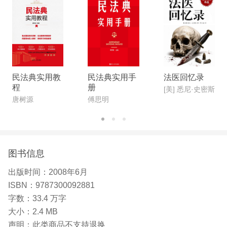
民法典实用教
民法典实用手
法医回忆录
程
册
[美] 悉尼·史密斯
唐树源
傅思明
图书信息
出版时间：
2008年6月
ISBN：
9787300092881
字数：
33.4 万字
大小：
2.4 MB
声明：
此类商品不支持退换