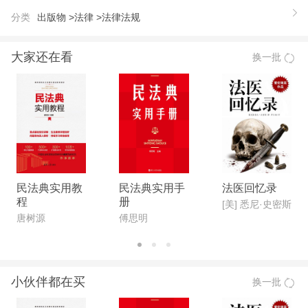
分类
出版物 >
法律 >
法律法规
大家还在看
换一批
民法典实用教
民法典实用手
法医回忆录
程
册
[美] 悉尼·史密斯
唐树源
傅思明
小伙伴都在买
换一批