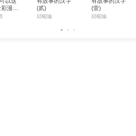
可以这
有故事的汉字
有故事的汉字
全彩漫画
(贰)
(壹)
师
邱昭瑜
邱昭瑜