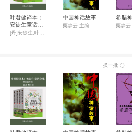
叶君健译本：
中国神话故事
希腊
安徒生童话全
栗静云 主编
栗静云
集(经典插图
[丹]安徒生,叶君健(译)
版)(套装共4
册)
换一批