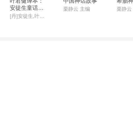
叶君健译本：
中国神话故事
希腊
安徒生童话全
栗静云 主编
栗静云
集(经典插图
[丹]安徒生,叶君健(译)
版)(套装共4
册)