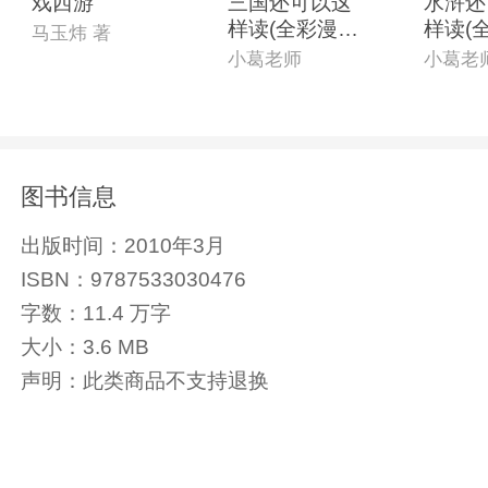
戏西游
三国还可以这
水浒还
样读(全彩漫画
样读(
马玉炜 著
版)
版)
小葛老师
小葛老
图书信息
出版时间：
2010年3月
ISBN：
9787533030476
字数：
11.4 万字
大小：
3.6 MB
声明：
此类商品不支持退换