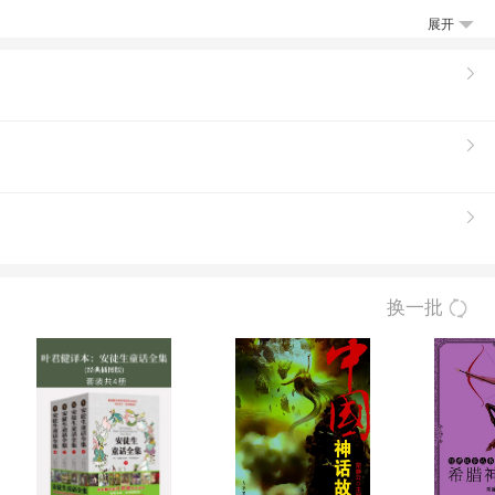
展开
、长篇童话、中短篇小说集、散文集、中短篇
儿童文学百年经典系列。作品曾获文化部蒲公英
换一批