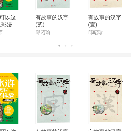
可以这
有故事的汉字
有故事的汉字
全彩漫画
(贰)
(壹)
师
邱昭瑜
邱昭瑜