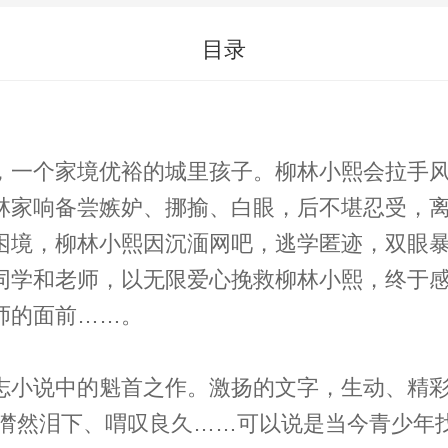
目录
，一个家境优裕的城里孩子。柳林小熙会拉手
林家响备尝嫉妒、挪揄、白眼，后不堪忍受，
困境，柳林小熙因沉湎网吧，逃学匿迹，双眼
同学和老师，以无限爱心挽救柳林小熙，终于
师的面前……。
志小说中的魁首之作。激扬的文字，生动、精
泪下、喟叹良久……可以说是当今青少年找回世间真情