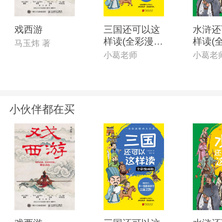
戏西游
三国还可以这
水浒还
样读(全彩漫画
样读(
马玉炜 著
版)
版)
小葛老师
小葛老
小伙伴都在买