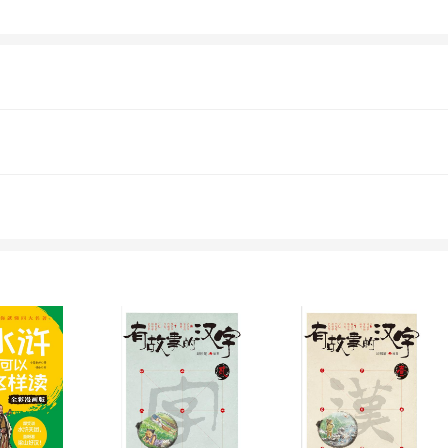
家协会会员，国家一级作家。已出版长篇小说
00多万字。小说集《青蛙爬了教室》被收中国