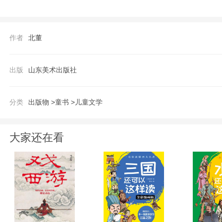
节：不一样的兄弟
【作者】
作者
北董
北董，本名董天柚，河北省滦县人。中国作
童话集等70余部。累计出版、发表作品10
出版
山东美术出版社
奖、中央电视台
分类
出版物 >
童书 >
儿童文学
大家还在看