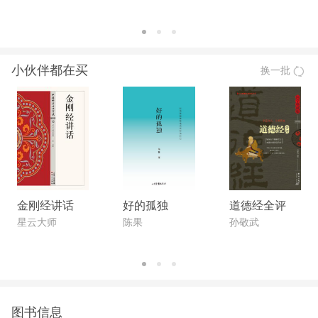
小伙伴都在买
换一批
金刚经讲话
好的孤独
道德经全评
星云大师
陈果
孙敬武
图书信息