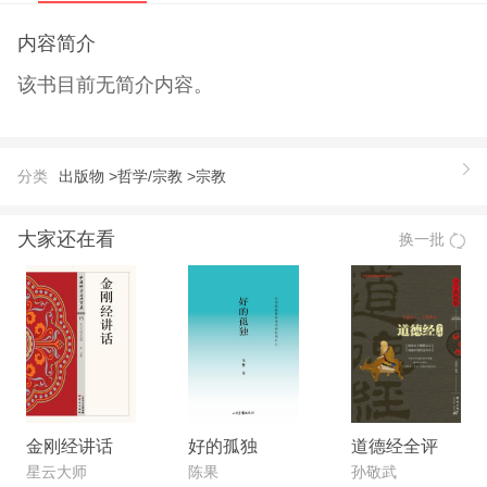
内容简介
该书目前无简介内容。
分类
出版物 >
哲学/宗教 >
宗教
大家还在看
换一批
金刚经讲话
好的孤独
道德经全评
星云大师
陈果
孙敬武