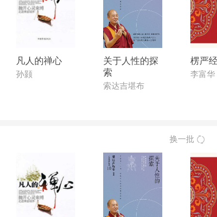
凡人的禅心
关于人性的探
楞严
索
孙颢
李富华
索达吉堪布
换一批