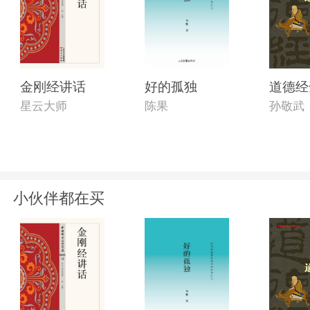
金刚经讲话
好的孤独
道德经
星云大师
陈果
孙敬武
小伙伴都在买