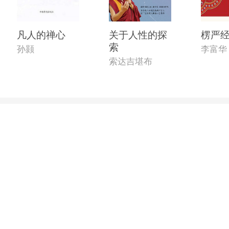
凡人的禅心
关于人性的探
楞严
索
孙颢
李富华
索达吉堪布