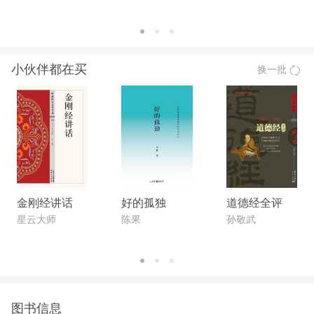
小伙伴都在买
换一批
金刚经讲话
好的孤独
道德经全评
星云大师
陈果
孙敬武
图书信息