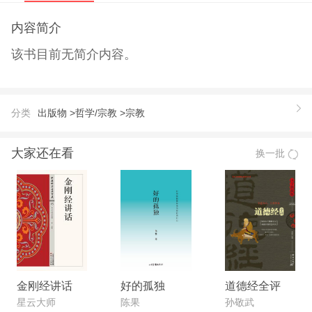
内容简介
该书目前无简介内容。
分类
出版物 >
哲学/宗教 >
宗教
大家还在看
换一批
金刚经讲话
好的孤独
道德经全评
星云大师
陈果
孙敬武