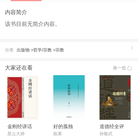
内容简介
该书目前无简介内容。
分类
出版物 >
哲学/宗教 >
宗教
大家还在看
换一批
金刚经讲话
好的孤独
道德经全评
星云大师
陈果
孙敬武