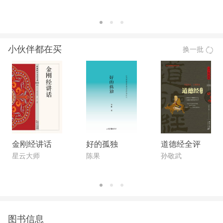
小伙伴都在买
换一批
金刚经讲话
好的孤独
道德经全评
星云大师
陈果
孙敬武
图书信息