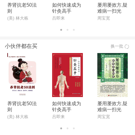
养肾抗老50法
如何快速成为
屡用屡效方,疑
则
针灸高手
难病一扫光
(美) 林大栋
吕即来
周宝宽
小伙伴都在买
换一批
养肾抗老50法
如何快速成为
屡用屡效方,疑
则
针灸高手
难病一扫光
(美) 林大栋
吕即来
周宝宽