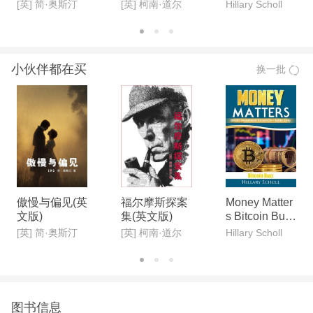
Report
[英] 简·奥斯汀
[英] 柯南·道尔
Hillary Scholl
小伙伴都在买
换一批
傲慢与偏见(英
福尔摩斯探案
Money Matter
文版)
集(英文版)
s Bitcoin Buzz
Report
[英] 简·奥斯汀
[英] 柯南·道尔
Hillary Scholl
图书信息