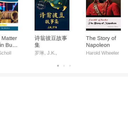
Matter
诗翁彼豆故事
The Story of
集
Napoleon
Scholl
罗琳, J.K.,
Harold Wheeler