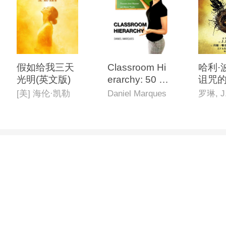
假如给我三天
Classroom Hi
哈利·
光明(英文版)
erarchy: 50 R
诅咒的
ules to Beco
一部
[美] 海伦·凯勒
Daniel Marques
me a Domina
部):
nt, Loved, Re
原创
spected and
官方
Admired