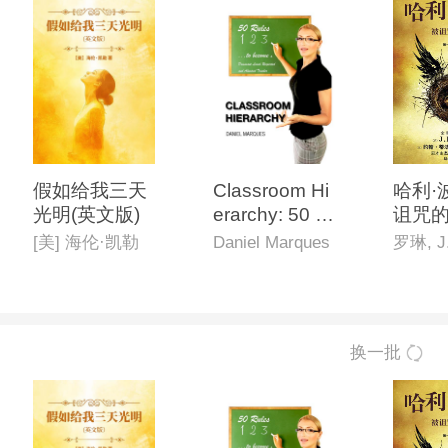
假如给我三天
Classroom Hi
哈利·
光明(英文版)
erarchy: 50 R
诅咒的
ules to Beco
一部
[美] 海伦·凯勒
Daniel Marques
me a Domina
部):
nt, Loved, Re
原创
spected and
官方
Admired
换一批