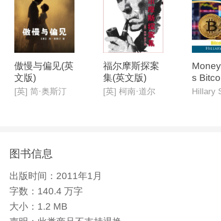
傲慢与偏见(英
福尔摩斯探案
Money 
文版)
集(英文版)
s Bitcoin Buzz
Report
[英] 简·奥斯汀
[英] 柯南·道尔
Hillary 
图书信息
出版时间：
2011年1月
字数：
140.4 万字
大小：
1.2 MB