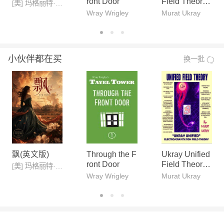
ront Door
Field Theory:
[美] 玛格丽特·米切尔
"An Approach
Wray Wrigley
Murat Ukray
to Electrograv
ity Unificatio
n"
小伙伴都在买
换一批
飘(英文版)
Through the F
Ukray Unified
ront Door
Field Theory:
[美] 玛格丽特·米切尔
"An Approach
Wray Wrigley
Murat Ukray
to Electrograv
ity Unificatio
n"