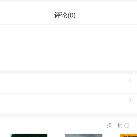
评论(
0
)
换一批