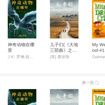
神奇动物在哪
儿子们(《大地
My We
里
三部曲》之二,
ool #1
英文版)
aisy I
J·K· 罗琳;纽特·斯卡曼德
[美] 赛珍珠
Gutman
换一批