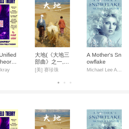
Unified
大地(《大地三
A Mother's Sn
Theory:
部曲》之一,英
owflake
pproach
文版)
kray
[美] 赛珍珠
Michael Lee Ables Jr.
ctrograv
fication"