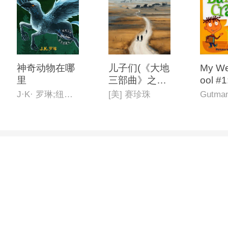
神奇动物在哪
儿子们(《大地
My We
里
三部曲》之二,
ool #1
英文版)
aisy I
J·K· 罗琳;纽特·斯卡曼德
[美] 赛珍珠
Gutman