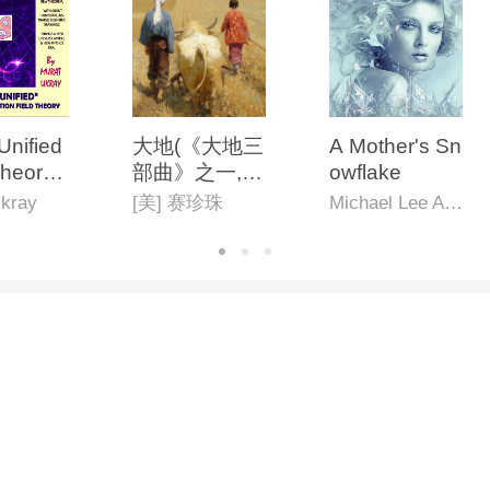
Unified
大地(《大地三
A Mother's Sn
Theory:
部曲》之一,英
owflake
pproach
文版)
kray
[美] 赛珍珠
Michael Lee Ables Jr.
ctrograv
fication"