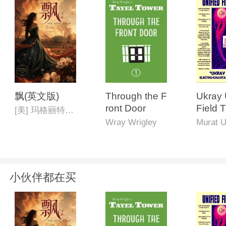
飘(英文版)
Through the F
Ukray 
ront Door
Field 
[美] 玛格丽特·米切尔
"An A
Wray Wrigley
Murat U
to Ele
ity Uni
小伙伴都在买