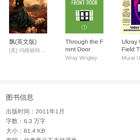
飘(英文版)
Through the F
Ukray 
ront Door
Field 
[美] 玛格丽特·米切尔
"An A
Wray Wrigley
Murat U
to Ele
ity Uni
图书信息
出版时间：
2011年1月
字数：
6.3 万字
大小：
81.4 KB