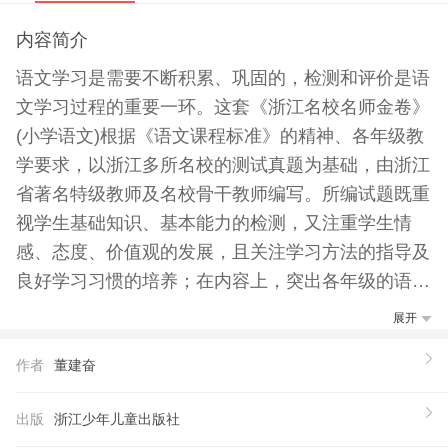
内容简介
语文学习是需要不断积累、巩固的，检测和评价是语
文学习过程的重要一环。这套《浙江名校名师金卷》
(小学语文)根据《语文课程标准》的精神、各年级教
学要求，以浙江多所名校的测试真题为基础，由浙江
省著名特级教师及名校骨干教师编写。所编试题既重
视学生基础知识、基本能力的检测，又注重学生情
感、态度、价值观的发展，且关注学习方法的指导及
良好学习习惯的培养；在内容上，突出各年级的语言
知识训练重，题型则在继承传统的基础上有所创新，
展开
力求使不同程度的学生都能得到发展。 《浙江名校
作者
董建奋
名师金卷》(小学语文)是一套集单元测试卷、阶段测
试卷、分类复习测试卷、期末综合测试卷为一体的试
出版
浙江少年儿童出版社
卷集，既可以供学生自我检测、巩固语文学习成果，