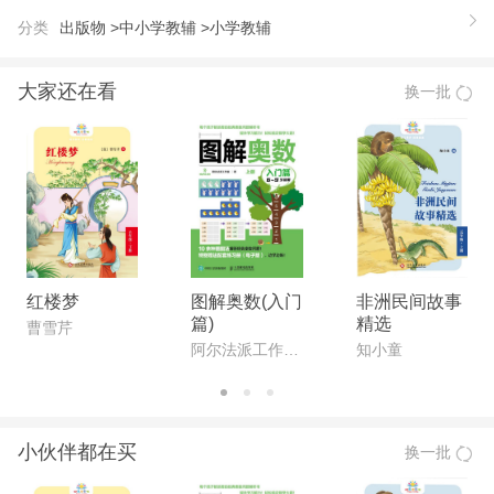
又可以供教师选用，以便检测语文教学效果，也可以
分类
出版物 >
中小学教辅 >
小学教辅
协助家长检测孩子语文学习的成效。每年级分上、下
两册，按教材每单元的主题各设一份单元测试卷，第
大家还在看
换一批
二、四、六、八单元后，各安排一份阶段测试卷，期
末复习时安排字词、句子、阅读、习作、综合性学习
等分类复习测试卷，期末设两份综合测试卷。一、二
年级的单元测试卷，在卷首以简洁的语言作单元知识
考查提示及解题导引；三至六年级的单元测试卷，则
在参考答案部分的每个单元答案前设简要的单元重提
示，部分典型试题还在答案中附解题思路。这样既可
红楼梦
图解奥数(入门
非洲民间故事
篇)
精选
以帮助学生整理单元语言知识要，又可以使他们掌握
曹雪芹
阿尔法派工作室 著
知小童
语文学习方法，更好地自我评价，查漏补缺，巩固提
高。
小伙伴都在买
换一批