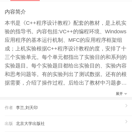
内容简介
本书是《C++程序设计教程》配套的教材，是上机实
验的指导书。内容包括:VC++的编程环境、Windows
应用程序的基本运行机制、MFC的应用程序框架组
成；上机实验根据C++程序设计教程的度，安排了十
三个实验单元。每个单元都指出了实验目的和系列的
实验题目。每个实验题目都给出实验目的、实验内容
和思考问题等。有的实验列出了测试数据。还有的根
据需要，介绍了操作过程。后给出了教材中习题参考
答案。 本书是辅导教师和学生的工具书，可以作为
展开
高等学校C++程序设计课的实验指导书，也可供编程
作者
李兰,刘天印
爱好者和编程技术人员参考使用。
【推荐语】
出版
北京大学出版社
允樘氐悖