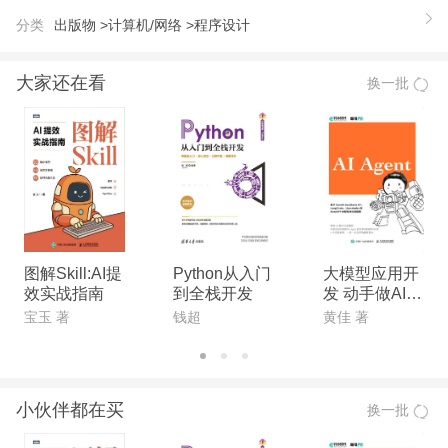
分类
出版物 >
计算机/网络 >
程序设计
大家还在看
换一批
图解Skill:AI提
Python从入门
大模型应用开
效实战指南
到全栈开发
发 动手做AI A
gent
宝玉 著
钱超
黄佳 著
小伙伴都在买
换一批