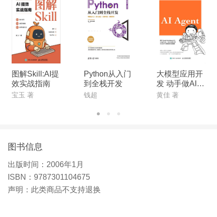
图解Skill:AI提
Python从入门
大模型应用开
效实战指南
到全栈开发
发 动手做AI A
gent
宝玉 著
钱超
黄佳 著
图书信息
出版时间：
2006年1月
ISBN：
9787301104675
声明：
此类商品不支持退换