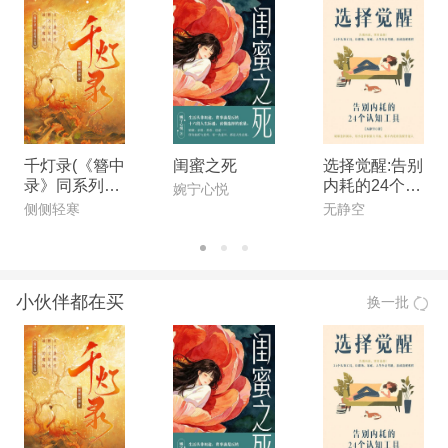
诗，从中汲取养分，陶冶情操，提高素养。
千灯录(《簪中
闺蜜之死
选择觉醒:告别
录》同系列小
内耗的24个工
婉宁心悦
说)
具
侧侧轻寒
无静空
小伙伴都在买
换一批