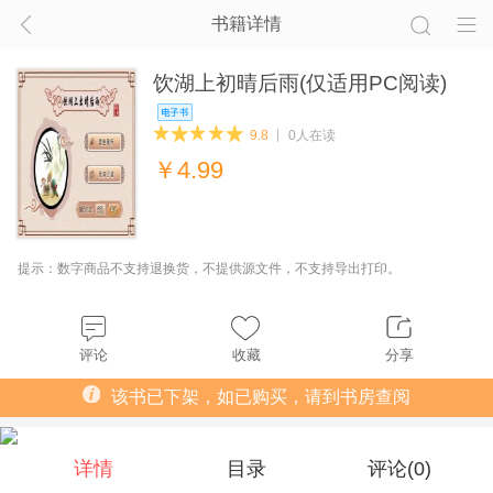
书籍详情
饮湖上初晴后雨(仅适用PC阅读)
9.8
0人在读
￥
4.99
提示：数字商品不支持退换货，不提供源文件，不支持导出打印。
评论
收藏
分享
该书已下架，如已购买，请到书房查阅
详情
目录
评论(
0
)