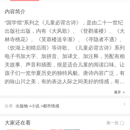
内容简介
“国学馆”系列之《儿童必背古诗》，是由二十一世纪
出版社出版，内有《大风歌》、《登鹳雀楼》、《大
林寺桃花》、《芙蓉楼送辛渐》、《寻隐者不遇》、
《饮湖上初晴后雨》等诗歌。《儿童必背古诗》系列
电子书加大字、加拼音、加译文、加注释，另配有相
关故事、声音和插图，很是适合儿童的阅读口味。让
孩子们一览华夏历史的独特风貌。唐诗内容广泛，有
的咏山川之美，有的表达人际之间美好的情感，有的
记述民间疾苦和人民愿望，有的抒发个人志向，还有
展开
的写边塞将士的英勇气概……另外，优秀诗作的语言
分类
出版物 >
小说 >
都市情感
音韵和谐，风格多样，或明白晓畅，或含蓄深沉，或
言简意深，或情味隽永，这些都赋予了唐诗极高的审
大家还在看
换一批
美价值。千百年来，中国人世世代代都喜欢诵读唐