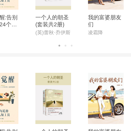
醒:告别
一个人的朝圣
我的富婆朋友
24个工
(套装共2册)
们
(英)蕾秋·乔伊斯
凌霜降