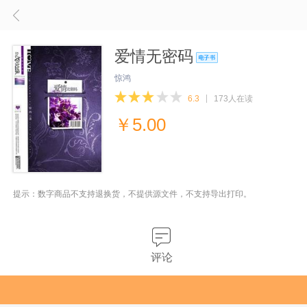
爱情无密码
惊鸿
6.3
173人在读
￥
5.00
提示：数字商品不支持退换货，不提供源文件，不支持导出打印。
评论