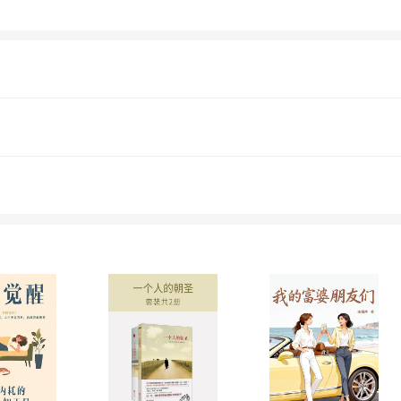
验 免费阅读更多章节：爱情无密码
却依然相信美好的爱情童话。受父母严格教导
心》《爱情不跑偏》。