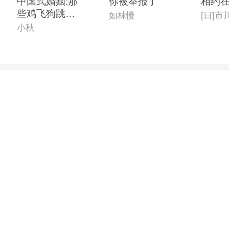
中国式婚姻:那
你被举报了
相约
些鸡飞狗跳的
如林慢
[日]市
日子(共5册)
小秋