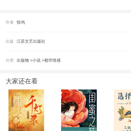
菱，在无间道旅程受神秘考
【作者】
作者
惊鸿
惊鸿，女，双鱼座。虽然过了幻想的年纪，
已出版作品，《如梦令》《鹦鹉》《我爱安
出版
江苏文艺出版社
分类
出版物 >
小说 >
都市情感
大家还在看