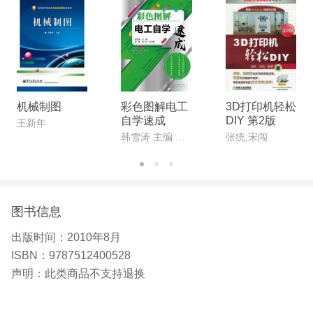
机械制图
彩色图解电工
3D打印机轻松
自学速成
DIY 第2版
王新年
韩雪涛 主编 吴瑛、韩广兴 副主编
张统;宋闯
图书信息
出版时间：
2010年8月
ISBN：
9787512400528
声明：
此类商品不支持退换