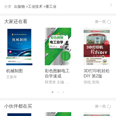
分类
出版物 >
工业技术 >
重工业
大家还在看
换一批
机械制图
彩色图解电工
3D打印机轻松
自学速成
DIY 第2版
王新年
韩雪涛 主编 吴瑛、韩广兴 副主编
张统;宋闯
小伙伴都在买
换一批