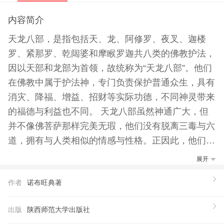
内容简介
天龙八部，是指包括天、龙、阿修罗、夜叉、迦楼
罗、紧那罗、乾闼婆和摩睺罗迦共八类的佛教护法，
因以天部和龙部为首领，故统称为“天龙八部”。他们
在佛教中属于护法神，专门负责保护普通众生，具有
消灾、降福、增益、招财等实际功德，不同神灵带来
的福德与利益也不同。 天龙八部虽然神通广大，但
并不像佛菩萨那样完美无瑕，他们没有脱离三毒与六
道，拥有与人类相似的情感与性格。正因此，他们对
我们来说更加的真实、亲切，是灵验、容易让人获得
展开
利益的佛教神明。同时，他们的不完美如同一面镜
作者
诺布旺典著
子，能够照见我们自己因欲望而产生的障碍、束缚，
帮助我们在欲念与理性之间找到一条平衡的道路，让
出版
陕西师范大学出版社
清朗的精神支持自己的人生更上一个层次。 《图解