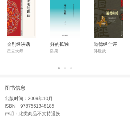
的一生中，随时可能会遭遇困顿，灾难，变故，背
叛，孤独，无助等实际的困难和障碍，这时我们更加
需要具有世俗利益的护法来庇佑我们，带给我们安全
感。相比于大家熟悉和景仰的佛菩萨，天龙八部等护
法神更像是我们的贴身护卫，能守护我们远离痛苦与
金刚经讲话
好的孤独
道德经全评
磨难。天龙八部作为佛教护法中*强大的一支队伍，
星云大师
陈果
孙敬武
具有消灾、降福、增益、招财等实际功德，能帮助我
们平稳度过人生中的困难期，对我们的实际利益行加
持与庇护。 本书采用独特的图解编辑方法，通过左
文右图的阅读模式，让读者在愉快的视觉享受中，轻
图书信息
松了解佛教天龙八部的方方面面，找到对自己有帮助
出版时间：
2009年10月
的修持神明。同时，通过天龙八部奇异的个性与生存
ISBN：
9787561348185
状态，了解佛法对生命存在与价值的判断，以天龙八
声明：
此类商品不支持退换
部为鉴，给自己人生和事业带来启发与帮助。