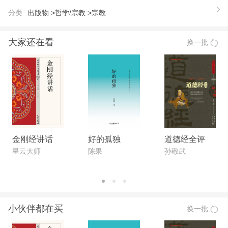
天龙八部》将为你一一呈现天龙八部各自的神异风
分类
出版物 >
哲学/宗教 >
宗教
采，通过100幅精美细致的手绘图，为你展一个迥异
于平常的佛教神魔世界。让你在轻松愉快的阅读中，
大家还在看
换一批
透过八部诸尊独特的个性，体悟到其背后佛教对生命
的深刻认知。
【推荐语】
紫图任何图书，可加：《李居明虎年运程》或：《神
之雫1》任一本，即可抽奖赢大礼！ 推荐： ：唐卡中
的天龙八部 ：图解大藏经 ：藏密神明图鉴 ：图解佛
教 获得平安、财富、健康*直的藏密法门。 直掌管生
金刚经讲话
好的孤独
道德经全评
活的所有方面，与我们现实利益密切相关，是你身边
星云大师
陈果
孙敬武
*熟悉的佛教神明。 为自己选择一个*灵验的专属守护
神，获得人生与事业*坚实的庇护与加持。 100幅精
美的佛像绘画鉴赏，辨识特征一目了然，让你轻松找
小伙伴都在买
换一批
到自己的有缘护法。 在佛教世界中，身心皈依佛菩
萨，就如同人生选择了一个正确的方向；而在人漫长