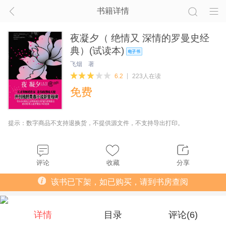
书籍详情
夜凝夕（ 绝情又 深情的罗曼史经
典）(试读本)
飞烟 著
6.2
223人在读
免费
提示：数字商品不支持退换货，不提供源文件，不支持导出打印。
评论
收藏
分享
该书已下架，如已购买，请到书房查阅
详情
目录
评论(
6
)