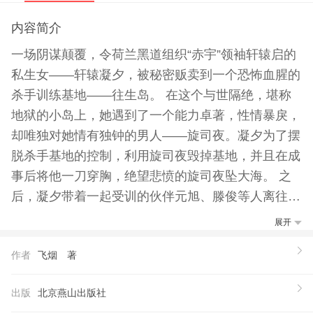
内容简介
一场阴谋颠覆，令荷兰黑道组织“赤宇”领袖轩辕启的
私生女——轩辕凝夕，被秘密贩卖到一个恐怖血腥的
杀手训练基地——往生岛。 在这个与世隔绝，堪称
地狱的小岛上，她遇到了一个能力卓著，性情暴戾，
却唯独对她情有独钟的男人——旋司夜。凝夕为了摆
脱杀手基地的控制，利用旋司夜毁掉基地，并且在成
事后将他一刀穿胸，绝望悲愤的旋司夜坠大海。 之
后，凝夕带着一起受训的伙伴元旭、滕俊等人离往生
岛，回到荷兰组建“影堂”，令轩辕世家重振雄风。却
展开
不料四年后，“赤宇”受到一个来自亚洲的秘密组织连
作者
飞烟 著
番，而此人行事的手法，竟与当年的旋司夜如出一
辙。在紧要关头，送过凝夕足环的男人传之，巧合般
出版
北京燕山出版社
的出现……于是，一场爱与恨的搏杀，血与火的较