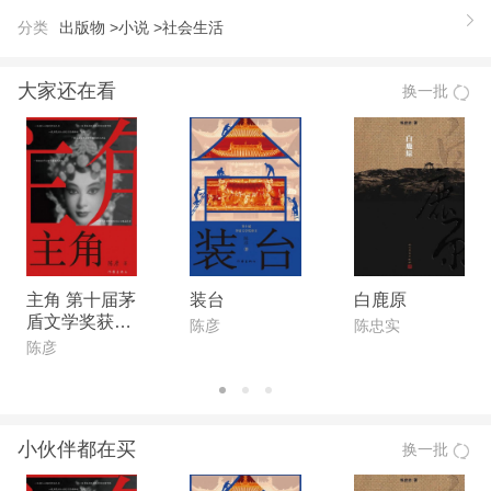
【推荐语】
分类
出版物 >
小说 >
社会生活
那个被秦家当作“杀女出手”，活埋在高尚坪三大家族
爱恨纠结的地方——苦窑里的“我”，死去活来的灵魂
大家还在看
换一批
飘荡在苦窑中，默默地看着三大家族在那片古老又苍
凉的土地上演绎出一幕又一幕断子绝孙的绝户剧……
免费阅读更多章节：苦窑
【作者】
龚桂华，1956年生于广西桂林，现为中国作家协会
会员，广西作家协会副主席，广西影视文学委员会主
任，桂林市公安局叠彩分局党委书记、政治委员。著
主角 第十届茅
装台
白鹿原
盾文学奖获奖
有长篇小说《世情》、《尊严》、《寒秋》及中短篇
陈彦
陈忠实
作品
陈彦
小说集《警察与乡女》等，根据其小说改编的电视剧
《林城秘客》、《黎明前的追
小伙伴都在买
换一批