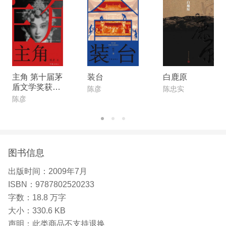
主角 第十届茅
装台
白鹿原
盾文学奖获奖
陈彦
陈忠实
作品
陈彦
图书信息
出版时间：
2009年7月
ISBN：
9787802520233
字数：
18.8 万字
大小：
330.6 KB
声明：
此类商品不支持退换