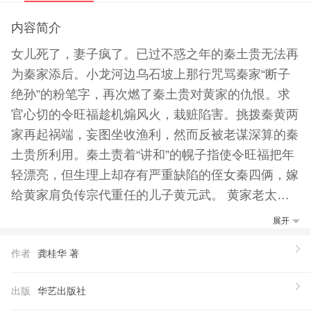
内容简介
女儿死了，妻子疯了。已过不惑之年的秦土贵无法再
为秦家添后。小龙河边乌石坡上那行咒骂秦家“断子
绝孙”的粉笔字，再次燃了秦土贵对黄家的仇恨。求
官心切的令旺福趁机煽风火，栽赃陷害。挑拨秦黄两
家再起祸端，妄图坐收渔利，然而反被老谋深算的秦
土贵所利用。秦土责着“讲和”的幌子指使令旺福把年
轻漂亮，但生理上却存有严重缺陷的侄女秦四俩，嫁
给黄家肩负传宗代重任的儿子黄元武。 黄家老太太
为了完成丈夫的遗愿。让三大家族和睦相处，不顾族
展开
人反对，执意让儿子黄元武娶了仇家女儿秦四俩。洞
作者
龚桂华 著
房花烛夜，秦四俩拒绝与黄元武同房。深夜逃到苦窑
上。几经波折，黄家终于发现四俩是个“石女”，由此
出版
华艺出版社
揭了秦土贵要黄家断子绝孙的阴谋……