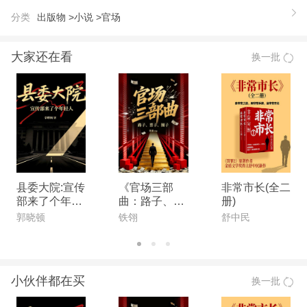
核心，冷眼旁观数十年，洞悉官场文化。作品《权
分类
出版物 >
小说 >
官场
力：领导班子》文笔老道，波澜壮阔，一现身网络，
便引起各大出版社争抢版权。
大家还在看
换一批
县委大院:宣传
《官场三部
非常市长(全二
部来了个年轻
曲：路子、票
册)
人
子、圈子（全
郭晓顿
铁翎
舒中民
3册）》
小伙伴都在买
换一批