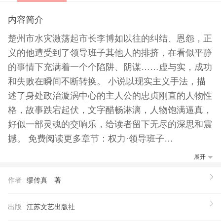
内容简介
楚州市水灾激荡起市长李博如以往的纠结、恩怨，正
义的他遭受到了领导班子其他人的排挤，在看似平静
的事情下充满着一个个陷阱、阴谋……虚与实，成功
和失败在瞬间不断转换。 小说以现实主义手法，描
述了身处政治漩涡中心的主人公的忠贞刚直的人物性
格，故事跌宕起伏，文字醋畅淋漓，人物饱满逼真，
好似一部灵魂的交响乐，给读者留下无尽的深思和震
撼。 免费阅读更多章节：权力·领导班子
【推荐语】
展开
盛大文学鼎力推荐，起中文网出版频道2009年*受欢
作者
缪传真 著
迎官场小说。 免费阅读更多章节：权力·领导班子
【作者】
出版
江苏文艺出版社
缪传真，安徽省无为县人，从县城到省城，身在权力