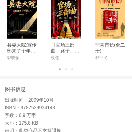
县委大院:宣传
《官场三部
非常市长(全二
部来了个年轻
曲：路子、票
册)
人
子、圈子（全
郭晓顿
铁翎
舒中民
3册）》
图书信息
出版时间：
2009年10月
ISBN：
9787539934143
字数：
6.9 万字
大小：
175.8 KB
声明：
此类商品不支持退换