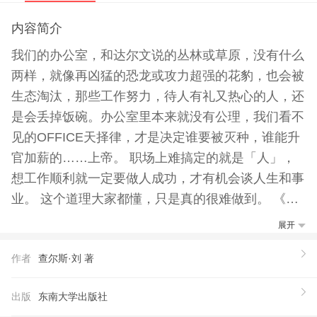
内容简介
我们的办公室，和达尔文说的丛林或草原，没有什么
两样，就像再凶猛的恐龙或攻力超强的花豹，也会被
生态淘汰，那些工作努力，待人有礼又热心的人，还
是会丢掉饭碗。办公室里本来就没有公理，我们看不
见的OFFICE天择律，才是决定谁要被灭种，谁能升
官加薪的……上帝。 职场上难搞定的就是「人」，
想工作顺利就一定要做人成功，才有机会谈人生和事
业。 这个道理大家都懂，只是真的很难做到。 《上
班族必懂的OFFICE天择定律》的目的，就是要帮你
展开
顺利修好职场大学的学分，让你升官加薪还能大受欢
作者
查尔斯·刘 著
迎。 书里搜集办公室里的各种做人和说话的秘诀，
让你在和主管、同事相处，甚至称赞、拒绝、批评别
出版
东南大学出版社
人，或是道歉认错时，都有一套系统管理，不至于脱