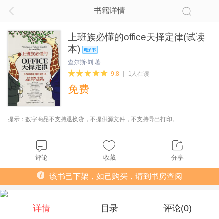
书籍详情
上班族必懂的office天择定律(试读
本)
查尔斯·刘 著
9.8
1人在读
免费
提示：数字商品不支持退换货，不提供源文件，不支持导出打印。
评论
收藏
分享
该书已下架，如已购买，请到书房查阅
详情
目录
评论(
0
)