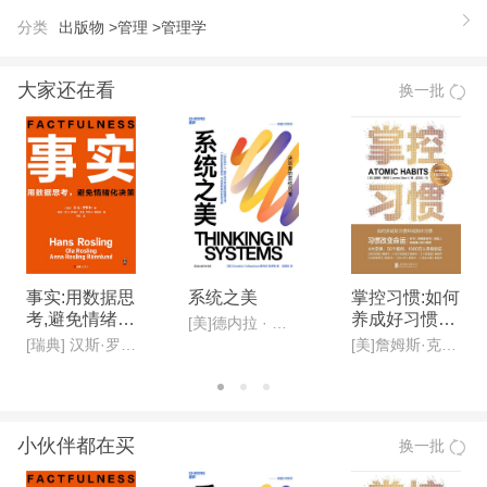
享”协议在网络上公电子版，允许全球读者在遵循该
分类
出版物 >
管理 >
管理学
协议的条件下免费阅读和自由传播。因此，本书立即
在全球博客上引发下载热潮，并迅速激发了众多非凡
大家还在看
换一批
创意。中国互联网爱好者和“博客迷”还自发为本书创
建了一家翻译网站，在全球范围内讨论并征集优秀翻
译稿伯。 莱斯格教授这本书有着非同寻常的生命
力，是一本名副其实的好书，有着很高的珍藏侳 而
正因为是好书，才得以在“创作共享”协议授权下迅速
传播和大量。可以说，《免费文化》一书带给我们的
是另类的思考和启发。
事实:用数据思
系统之美
掌控习惯:如何
考,避免情绪化
养成好习惯并
【推荐语】
[美]德内拉 · 梅多斯(Donella H· Meadows )
决策(新版)
戒除坏习惯(新
[瑞典] 汉斯·罗斯林, 欧拉·罗斯林,安娜·罗斯林·罗朗德
[美]詹姆斯·克利尔,迩东晨/译
这是一场数字时代的财富战争，“免费”代表的是商业
版)
领域的未来，“免费文化”代表的是文化创意领域的未
来，普通商品可以免费，创意产品同样也可以免费！
小伙伴都在买
换一批
《商业周刊》评选的十大优秀图书之一，一经出版即
风靡互联网和博客网站，创“创作共享”的全球典范，