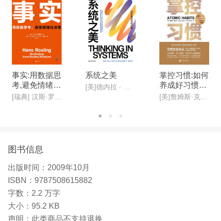
我们的创意自由被剥夺了？谁来为我们摇旗呐喊？
“本书充满了思辨的理性和火花……它将法律的精深
与故事的幽默融为一体。” ——《华尔街日报》 “这
个宣告刺痛了人们……莱斯格说过，追寻常理的行动
永远不会太迟。正是这样的使他这个法学教授如此与
事实:用数据思
系统之美
掌控习惯:如何
众不同，使他的真知灼见在这个领域里分量十足。”
考,避免情绪化
养成好习惯并
[美]德内拉 · 梅多斯(Donella H· Meadows )
决策(新版)
戒除坏习惯(新
——《美国律师》 免费阅读更多章节：免费文化
[瑞典] 汉斯·罗斯林, 欧拉·罗斯林,安娜·罗斯林·罗朗德
[美]詹姆斯·克利尔,迩东晨/译
版)
【作者】
劳伦斯·莱斯格，现任斯坦福大学法学院教授，是斯
坦福大学网络与社会研究中心创始人，全球负盛名的
图书信息
网络法律专家，被《纽约客》誉为“互联网时代重要
出版时间：
2009年10月
知识产权思想家”，被《商业周刊》称为“互联网时代
ISBN：
9787508615882
的守护神”、“网络法律界*原创思想的教授”、“对互联
字数：
2.2 万字
网*影响
大小：
95.2 KB
声明：
此类商品不支持退换