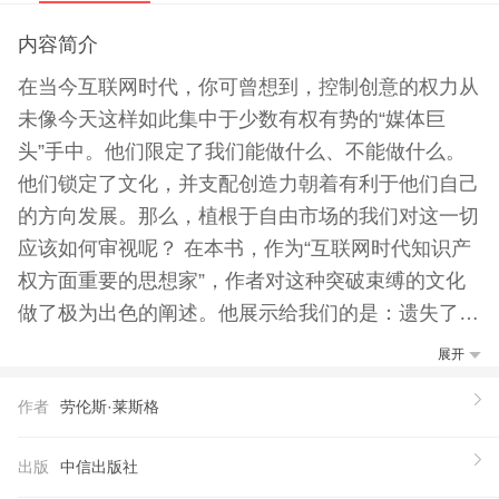
内容简介
在当今互联网时代，你可曾想到，控制创意的权力从
未像今天这样如此集中于少数有权有势的“媒体巨
头”手中。他们限定了我们能做什么、不能做什么。
他们锁定了文化，并支配创造力朝着有利于他们自己
的方向发展。那么，植根于自由市场的我们对这一切
应该如何审视呢？ 在本书，作为“互联网时代知识产
权方面重要的思想家”，作者对这种突破束缚的文化
做了极为出色的阐述。他展示给我们的是：遗失了突
破束缚的文化市场，我们也就丧失了创作的自由、丧
展开
失了构建文化的自由，终，我们也将丧失想象的自
作者
劳伦斯·莱斯格
由。 本书一问世，便立即引起了全球网络空间的巨
大反响，并在亚马逊书店的畅销书排行榜上迅速上
出版
中信出版社
升。而且本书在发行纸本版的同时，即按照“创作共