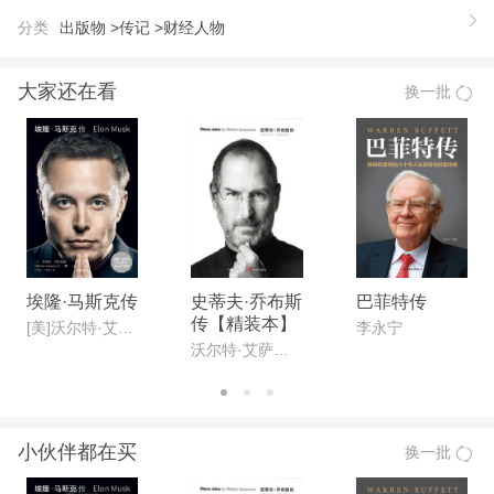
分类
出版物 >
传记 >
财经人物
大家还在看
换一批
埃隆·马斯克传
史蒂夫·乔布斯
巴菲特传
传【精装本】
[美]沃尔特·艾萨克森
李永宁
沃尔特·艾萨克森
小伙伴都在买
换一批