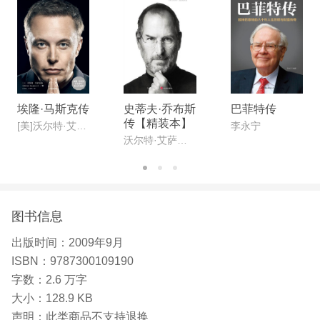
埃隆·马斯克传
史蒂夫·乔布斯
巴菲特传
传【精装本】
[美]沃尔特·艾萨克森
李永宁
沃尔特·艾萨克森
图书信息
出版时间：
2009年9月
ISBN：
9787300109190
字数：
2.6 万字
大小：
128.9 KB
声明：
此类商品不支持退换