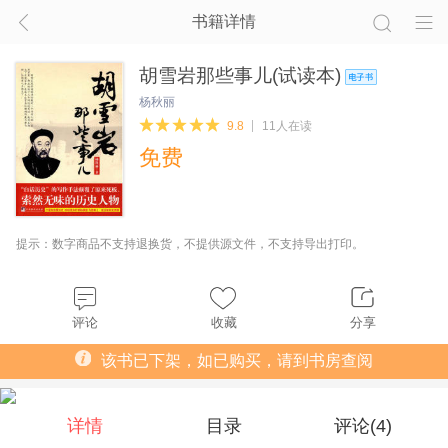
书籍详情
胡雪岩那些事儿(试读本)
杨秋丽
9.8
11人在读
免费
提示：数字商品不支持退换货，不提供源文件，不支持导出打印。
评论
收藏
分享
该书已下架，如已购买，请到书房查阅
详情
目录
评论(
4
)