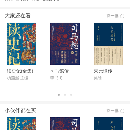
大家还在看
换一批
读史记(全集)
司马懿传
朱元璋传
杨燕起 主编
李书飞
吴晗
小伙伴都在买
换一批