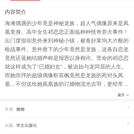
内容简介
海滩偶遇的少年竟是神秘龙族，超人气偶像原来是凤
凰变身。高中女生祁恋恋正面临种种怪奇异大事件！
出门度假却意外来到神秘小镇，被卷好莱坞大片般的
枪战事件。意外救下的少年竟然是龙族，这条自恋龙
竟然还逼她结婚声称是报恩以身相许。苦命的祁恋恋
就这样成为了“已婚妇女”，被迫始与龙同居的人生。
而她崇拜的超级偶像靳宸枫竟然是龙族的死对头凤
凰，不但送给她凤凰族的订婚物流光吉羽，更经常与
自恋龙在她家展龙凤大战。忍无可忍的恋恋举起了平
展开
底锅拍向凤凰的脑袋，一个不小心把它拍回雏鸟状
作者
侧侧
态。看着靳宸枫扑向自己喊妈妈，恋恋欲哭无泪。
龙的未婚妻＆凤凰妈妈，十六岁高中生的奇异事件簿
出版
华文出版社
就此掀。仲夏童话，正在行！