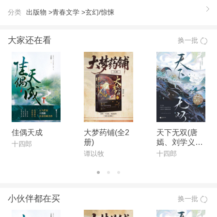
【推荐语】
分类
出版物 >
青春文学 >
玄幻/惊悚
少女时尚阅读**刊《公主志》新年巨献，年度*人气
连载作者侧侧闪亮新作！
大家还在看
换一批
佳偶天成
大梦药铺(全2
天下无双(唐
册)
嫣、刘学义主
十四郎
演《念无双》
谭以牧
十四郎
原著小说)
小伙伴都在买
换一批