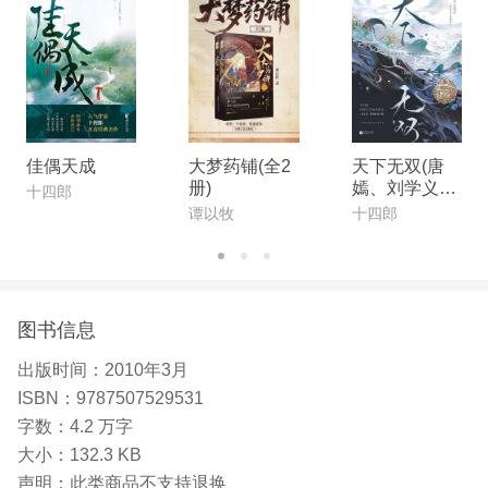
佳偶天成
大梦药铺(全2
天下无双(唐
册)
嫣、刘学义主
十四郎
演《念无双》
谭以牧
十四郎
原著小说)
图书信息
出版时间：
2010年3月
ISBN：
9787507529531
字数：
4.2 万字
大小：
132.3 KB
声明：
此类商品不支持退换