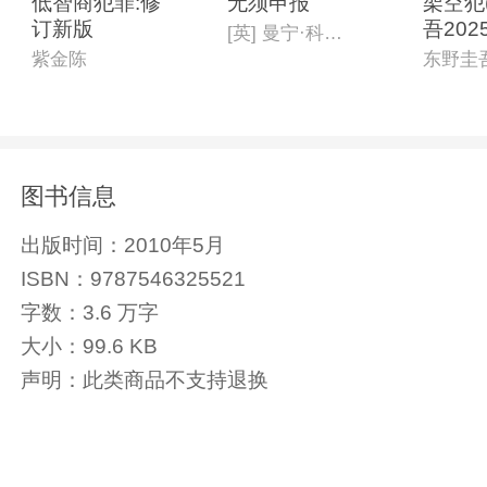
低智商犯罪:修
无须申报
架空犯
订新版
吾202
[英] 曼宁·科尔斯
书)
紫金陈
东野圭
图书信息
出版时间：
2010年5月
ISBN：
9787546325521
字数：
3.6 万字
大小：
99.6 KB
声明：
此类商品不支持退换