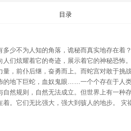
目录
，诡秘而真实地存在着？ 蛇宫，就是这样一个神秘的地方。它隐藏
迹，展示着它的神秘恐怖。 即便如此，人们对它的狂热追求却丝毫
力量，前仆后继，奋勇而上。而蛇宫对敢于挑
下巨蛇，血奴鬼眼……一个个存在于人类感知之外的
与自然规则，自然无法成立。但世界上有一种
大到骇人的地步。 灾祸之门一旦，便无以遏止，探索之路始起行，