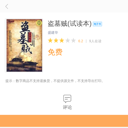
盗墓贼(试读本)
盛建华
6.2
9人在读
免费
提示：数字商品不支持退换货，不提供源文件，不支持导出打印。
评论