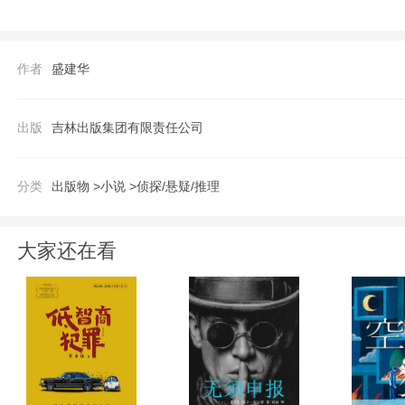
诡异离奇的传说，危机四伏的古墓，在这之
在地下沉睡了千年的古墓。云南中缅边境的
作者
盛建华
【作者】
出版
吉林出版集团有限责任公司
混世人龙，本名盛建华，极具代表性80后作
分类
出版物 >
小说 >
侦探/悬疑/推理
大家还在看