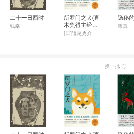
二十一日酉时
所罗门之犬(直
隐秘
木奖得主经典
钱幸
漾真
本格推理口碑
[日]道尾秀介
佳作,入选日本
年度六大推理
作品榜单)
换一批