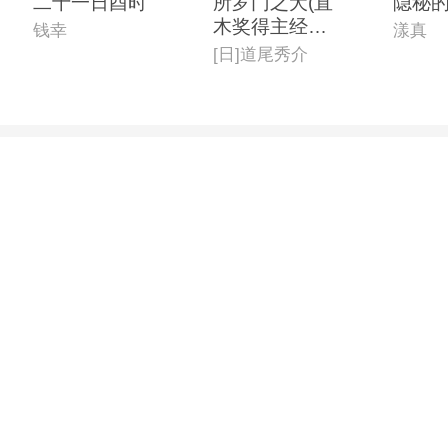
二十一日酉时
所罗门之犬(直
隐秘
木奖得主经典
钱幸
漾真
本格推理口碑
[日]道尾秀介
佳作,入选日本
年度六大推理
作品榜单)