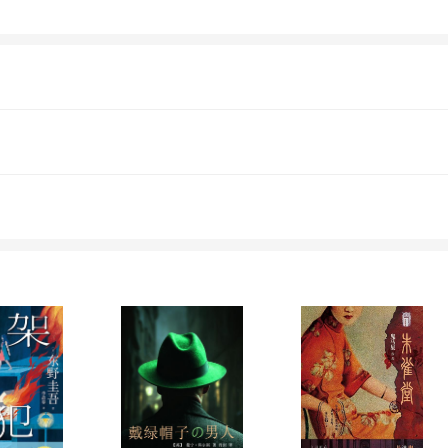
下究竟隐藏着什么惊天秘密？盗墓高手，为了
诡异蛇宫墓、齐鲁大地的独目幽棺、西北边塞
家。作品风格以悬疑探险类为主。 在全国报刊和