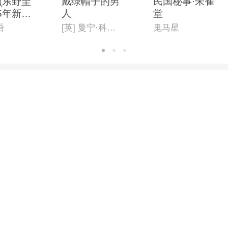
(东野圭
戴绿帽子的男
民国秘事·朱雀
5年新
人
堂
吾
[英] 曼宁·科尔斯
鬼马星