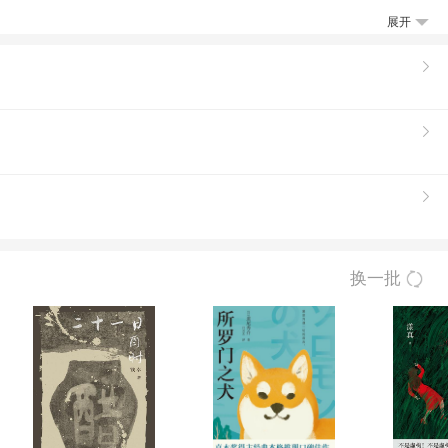
一步追寻传说中鬼龙棺的秘密，寻找到了几座
展开
的血奴神殿……这几座相隔千里古墓之间究竟
又有哪些方面的关联？千百年来为世人所痴迷的鬼龙棺里，究竟有哪些玄机？又有何种神秘力量？ 免费阅读更多章节：盗墓贼
各地杂志上发表过100多万字。
换一批