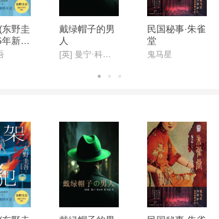
(东野圭
戴绿帽子的男
民国秘事·朱雀
5年新
人
堂
吾
[英] 曼宁·科尔斯
鬼马星