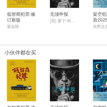
低智商犯罪:修
无须申报
架空犯
订新版
吾202
[英] 曼宁·科尔斯
书)
紫金陈
东野圭
小伙伴都在买