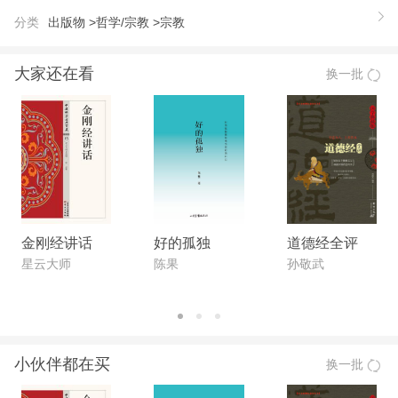
分类
出版物 >
哲学/宗教 >
宗教
大家还在看
换一批
金刚经讲话
好的孤独
道德经全评
星云大师
陈果
孙敬武
小伙伴都在买
换一批