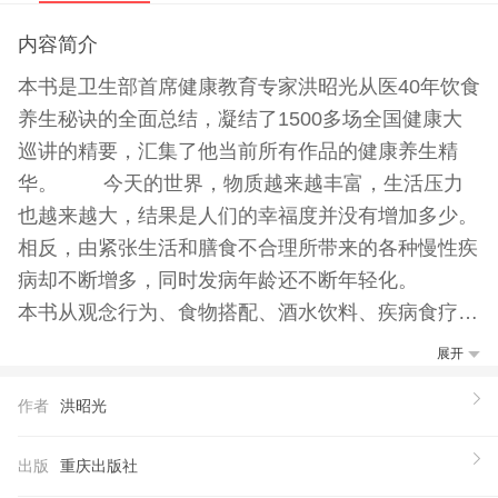
内容简介
本书是卫生部首席健康教育专家洪昭光从医40年饮食
养生秘诀的全面总结，凝结了1500多场全国健康大
巡讲的精要，汇集了他当前所有作品的健康养生精
华。 今天的世界，物质越来越丰富，生活压力
也越来越大，结果是人们的幸福度并没有增加多少。
相反，由紧张生活和膳食不合理所带来的各种慢性疾
病却不断增多，同时发病年龄还不断年轻化。
本书从观念行为、食物搭配、酒水饮料、疾病食疗四
个方面，全面分析了饮食养生之道，告诉读者如何
展开
在“好吃”的基础上“吃好”，避免因不正确的“吃法”而导
作者
洪昭光
致缺钙、贫血等症或脂肪肝、高血脂等富贵病。内容
通俗，形式活泼，无论是改变饮食观念的“管住嘴，
出版
重庆出版社
迈开腿”、“七八分饱，健康到老”，“宁可锅中存放，