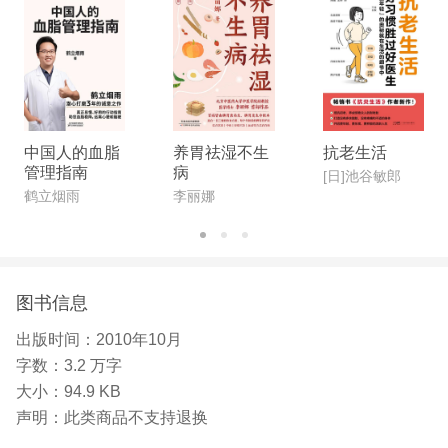
中国人的血脂
养胃祛湿不生
抗老生活
管理指南
病
[日]池谷敏郎
鹤立烟雨
李丽娜
图书信息
出版时间：
2010年10月
字数：
3.2 万字
大小：
94.9 KB
声明：
此类商品不支持退换