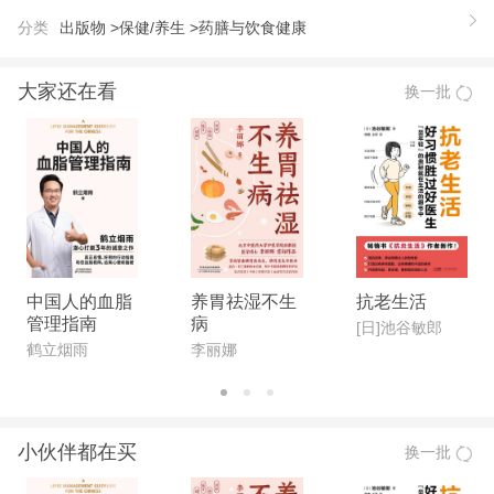
不让肚子饱胀”，还是食物搭配的十字方案“一二三四
分类
出版物 >
保健/养生 >
药膳与饮食健康
五，红黄绿白黑”，都是以容易被大众接受的健康格
言呈现，好学易记，一听就懂，一懂就用，一用就
大家还在看
换一批
灵。 只要您按照书中介绍的饮食原则合理安排
膳食，养成健康的饮食习惯，吃得聪明，吃得科学，
健康长寿便不再是梦想。
中国人的血脂
养胃祛湿不生
抗老生活
管理指南
病
[日]池谷敏郎
鹤立烟雨
李丽娜
小伙伴都在买
换一批