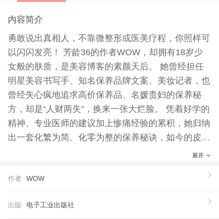
内容简介
勇敢说出真相人，不靠微整形或医美疗程，你照样可
以闪闪发亮！ 芳龄36的作者WOW，却拥有18岁少
女般的肤质，是美容博客的素颜天后。 她曾经担任
明星美容书写手、知名保养品牌文案、美妆记者，也
曾经失心疯地追求高价保养品、名媛贵妇的保养秘
方，却是“人财两失”，换来一张大烂脸。 凭着好学的
精神、专业医师的建议加上惨痛经验的累积，她归纳
出一套化繁为简、化零为整的保养秘诀，如今的皮肤
甚至比十几岁时更姣好动人。 有了这本书，你不想
展开
乱东西只想狂丢东西，美丽指数疯狂破表，败家指数
作者
WOW
持续挂零！
【推荐语】
出版
电子工业出版社
左踢保养迷思，右劈厂商花言巧语， **手爆料，粉碎