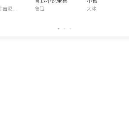
鲁迅小说全集
小孩
（英）弗吉尼亚·伍尔夫
鲁迅
大冰