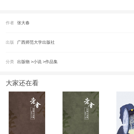
张大春，当代优秀的华语小说家，1957年
教于辅仁大学、文化大学，现任电台主持人
作者
张大春
《野孩子》，另著有小说《鸡翎图》、《公
《春灯公子》、《战夏阳》等，京剧剧本《
出版
广西师范大学出版社
文学奖、吴三连文艺奖等。
分类
出版物 >
小说 >
作品集
大家还在看