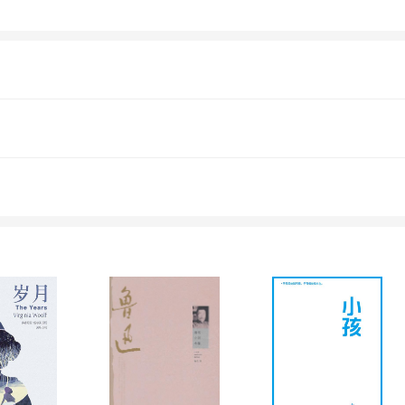
生于台湾，祖籍山东。好故事，会说书，擅书法
。作品无数，曾以"大头春"的名字出版系列小
寓导游》、《四喜忧国》、《大说谎家》、《
水浒108》，文学理论《张大春的文学意见》