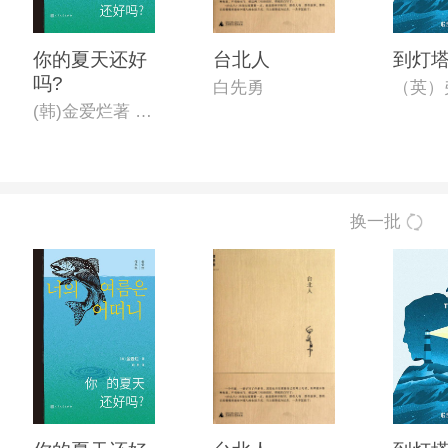
你的夏天还好
台北人
到灯
吗?
白先勇
(韩)金爱烂著 薛舟译
换一批