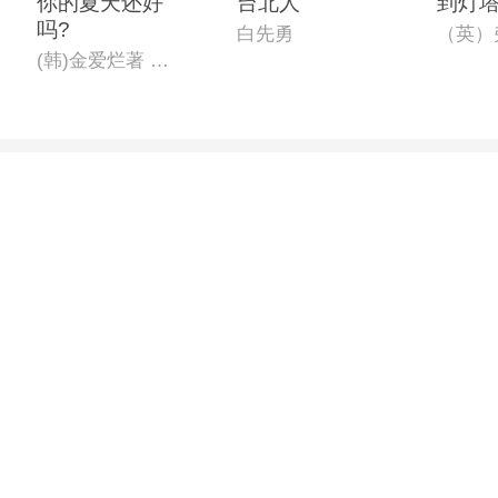
你的夏天还好
台北人
到灯
吗?
白先勇
(韩)金爱烂著 薛舟译