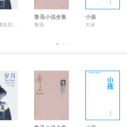
鲁迅小说全集
小孩
（英）弗吉尼亚·伍尔夫
鲁迅
大冰