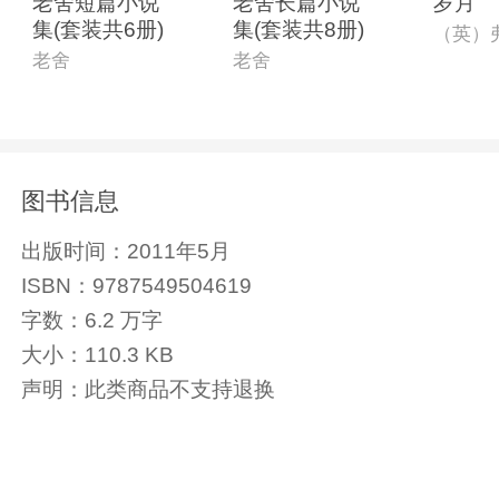
老舍短篇小说
老舍长篇小说
岁月
集(套装共6册)
集(套装共8册)
老舍
老舍
图书信息
出版时间：
2011年5月
ISBN：
9787549504619
字数：
6.2 万字
大小：
110.3 KB
声明：
此类商品不支持退换