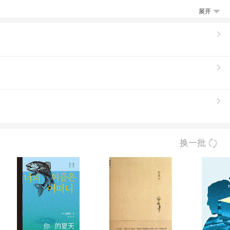
，爱赋诗。台湾辅仁大学中国文学硕士，曾任
展开
说《少年大头春的生活周记》、《我妹妹》、
欢喜贼》、《城邦暴力团》、《聆听父亲》、
、《小说稗类》等。曾获联合报小说奖、时报
换一批